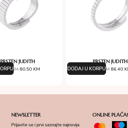
PRSTEN JUDITH
PRSTEN JUDITH
KORPU
DODAJ U KORPU
15.00
KM
80.50
KM
96.00
KM
86.40
K
NEWSLETTER
ONLINE PLAĆA
Prijavite se i prvi saznajte najnovija