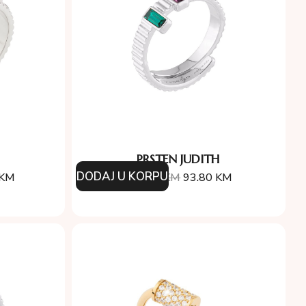
PRSTEN JUDITH
DODAJ U KORPU
KM
134.00
KM
93.80
KM