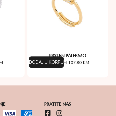
PRSTEN PALERMO
DODAJ U KORPU
M
154.00
KM
107.80
KM
NJE
PRATITE NAS