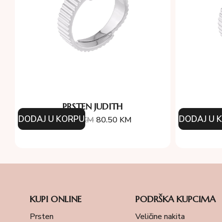
PRSTEN JUDITH
DODAJ U KORPU
DODAJ U 
115.00
KM
80.50
KM
1
KUPI ONLINE
PODRŠKA KUPCIMA
Prsten
Veličine nakita