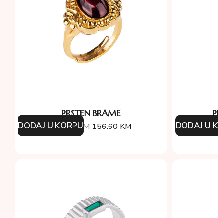
PRSTEN BRAME
P
DODAJ U KORPU
DODAJ U 
174.00
KM
156.60
KM
29