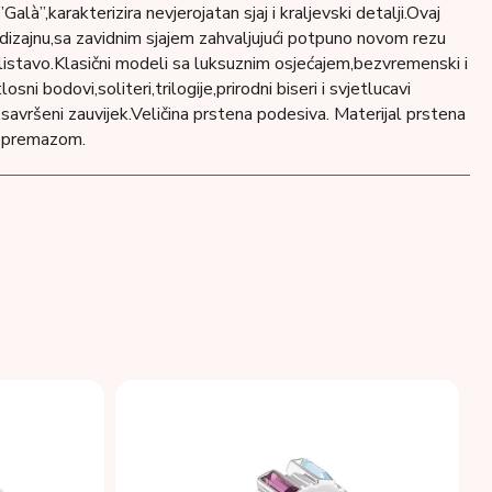
”Galà”,karakterizira nevjerojatan sjaj i kraljevski detalji.Ovaj
i dizajnu,sa zavidnim sjajem zahvaljujući potpuno novom rezu
listavo.Klasični modeli sa luksuznim osjećajem,bezvremenski i
osni bodovi,soliteri,trilogije,prirodni biseri i svjetlucavi
,savršeni zauvijek.Veličina prstena podesiva. Materijal prstena
m premazom.