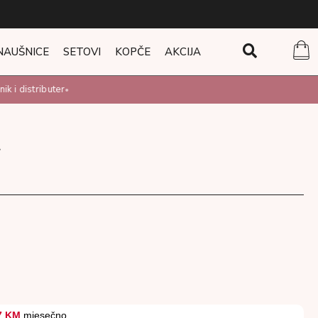
NAUŠNICE
SETOVI
KOPČE
AKCIJA
 i distributer
•
7 KM
mjesečno.