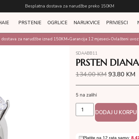
Besplatna dostava za narudžbe preko 150KM
HAIE
PRSTENJE
OGRLICE
NARUKVICE
PRIVJESCI
dostava za narudžbe iznad 150KM
Garancija 12 mjeseci
Ovlašteni uvoznik
•
•
SDAABB11
PRSTEN DIANA
134.00
KM
93.80
KM
5 na zalihi
DODAJ U KORPU
Platite na 12 rata samo:
8.4