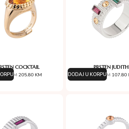
RSTEN COCKTAIL
PRSTEN JUDITH
KORPU
DODAJ U KORPU
4.00
KM
205.80
KM
154.00
KM
107.80