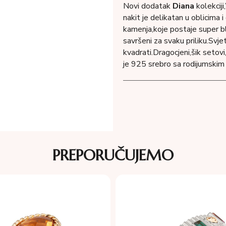
Novi dodatak
Diana
kolekciji,
nakit je delikatan u oblicima 
kamenja,koje postaje super b
savršeni za svaku priliku.Svjetl
kvadrati.Dragocjeni,šik setovi
je 925 srebro sa rodijumski
PREPORUČUJEMO