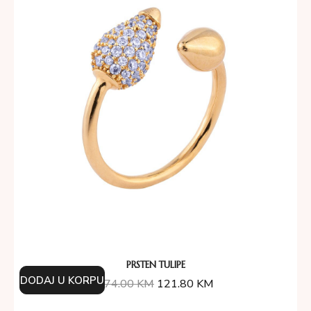
PRSTEN TULIPE
DODAJ U KORPU
174.00
KM
121.80
KM