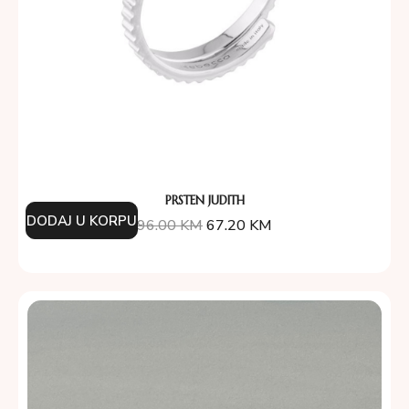
PRSTEN JUDITH
DODAJ U KORPU
96.00
KM
67.20
KM