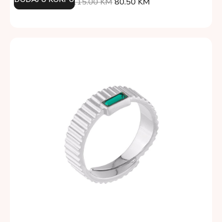
115.00
KM
80.50
KM