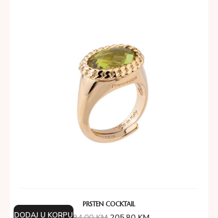
PRSTEN COCKTAIL
DODAJ U KORPU
294.00
KM
205.80
KM