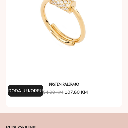
PRSTEN PALERMO
DODAJ U KORPU
154.00
KM
107.80
KM
KUPI ONLINE