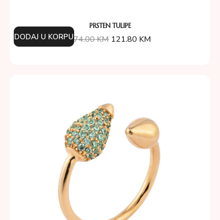
PRSTEN TULIPE
DODAJ U KORPU
174.00
KM
121.80
KM