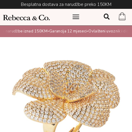
Besplatna dostava za narudžbe preko 150KM
a narudžbe iznad 150KM
Garancija 12 mjeseci
Ovlašteni uvoznik i distrib
•
•