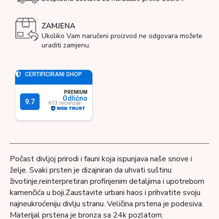
ZAMJENA
Ukoliko Vam naručeni proizvod ne odgovara možete
uraditi zamjenu.
Počast divljoj prirodi i fauni koja ispunjava naše snove i
želje. Svaki prsten je dizajniran da uhvati suštinu
životinje,reinterpretiran profinjenim detaljima i upotrebom
kamenčića u boji.Zaustavite urbani haos i prihvatite svoju
najneukroćeniju divlju stranu. Veličina prstena je podesiva.
Materijal prstena je bronza sa 24k pozlatom.