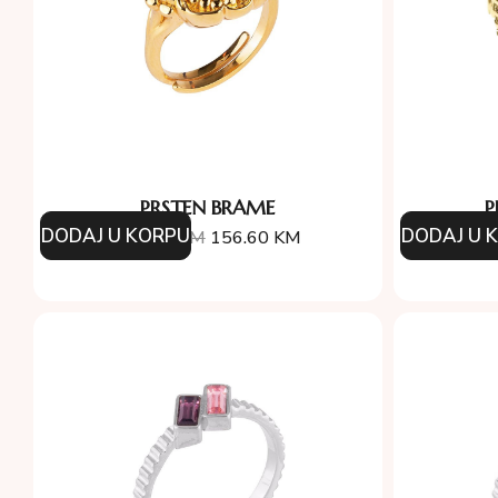
PRSTEN BRAME
P
DODAJ U KORPU
DODAJ U 
174.00
KM
156.60
KM
29