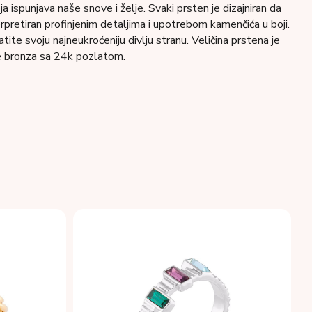
koja ispunjava naše snove i želje. Svaki prsten je dizajniran da
terpretiran profinjenim detaljima i upotrebom kamenčića u boji.
atite svoju najneukroćeniju divlju stranu. Veličina prstena je
je bronza sa 24k pozlatom.