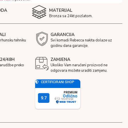
ODA
MATERIJAL
Bronza sa 24kt pozlatom.
ALI
GARANCIJA
vrhunsku tehniku
Svi komadi Rebecca nakita dolaze uz
godinu dana garancije.
24/48H
ZAMJENA
narudžbe preko
Ukoliko Vam naručeni proizvod ne
odgovara možete uraditi zamjenu.