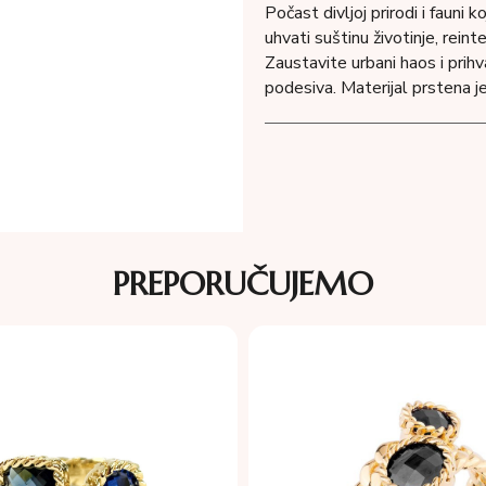
Počast divljoj prirodi i fauni 
uhvati suštinu životinje, rein
Zaustavite urbani haos i prihv
podesiva. Materijal prstena 
PREPORUČUJEMO