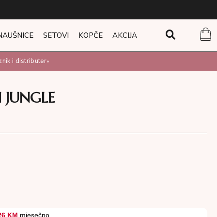
NAUŠNICE
SETOVI
KOPČE
AKCIJA
k i distributer
•
 JUNGLE
M
26 KM
mjesečno.