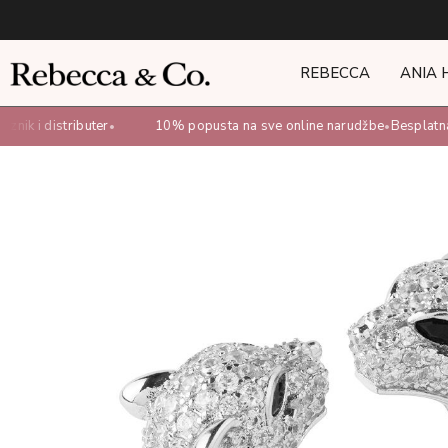
REBECCA
ANIA 
nik i distributer
10% popusta na sve online narudžbe
Besplatna 
•
•