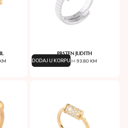
IL
PRSTEN JUDITH
DODAJ U KORPU
KM
134.00
KM
93.80
KM