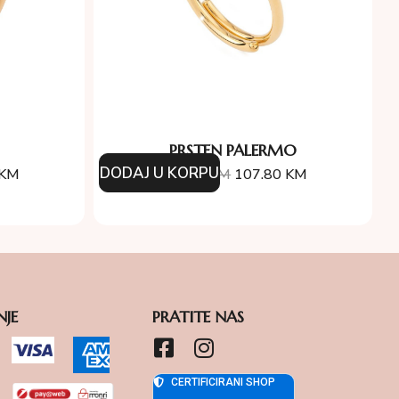
PRSTEN PALERMO
DODAJ U KORPU
KM
154.00
KM
107.80
KM
NJE
PRATITE NAS