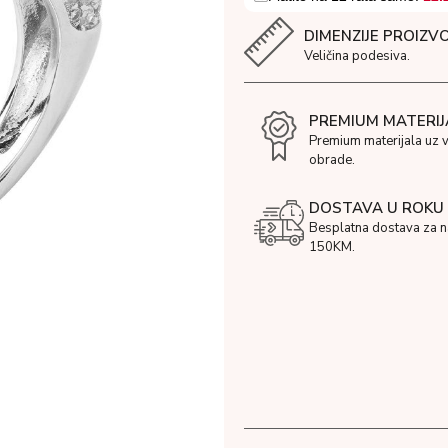
DIMENZIJE PROIZV
Veličina podesiva.
PREMIUM MATERIJ
Premium materijala uz 
obrade.
DOSTAVA U ROKU 
Besplatna dostava za 
150KM.