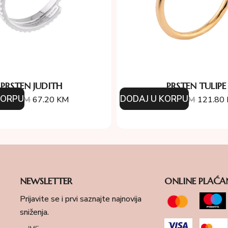
PRSTEN JUDITH
PRSTEN TULIPE
KORPU
DODAJ U KORPU
6.00
KM
67.20
KM
174.00
KM
121.80
NEWSLETTER
ONLINE PLAĆA
Prijavite se i prvi saznajte najnovija
sniženja.