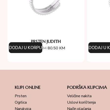
PRSTEN JUDITH
DODAJ U KORPU
DODAJ U 
115.00
KM
80.50
KM
9
KUPI ONLINE
PODRŠKA KUPCIMA
Prsten
Veličine nakita
Ogrlica
Uslovi korištenja
Narukvica
Način plaćanja