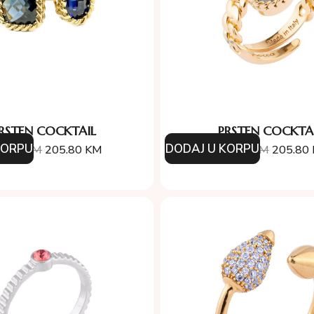
RSTEN COCKTAIL
PRSTEN COCKTA
KORPU
DODAJ U KORPU
4.00
KM
205.80
KM
294.00
KM
205.80