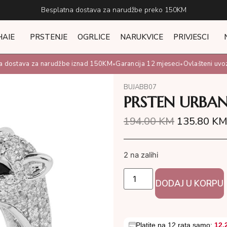
Besplatna dostava za narudžbe preko 150KM
HAIE
PRSTENJE
OGRLICE
NARUKVICE
PRIVJESCI
dostava za narudžbe iznad 150KM
Garancija 12 mjeseci
Ovlašteni uvozni
•
•
BUJABB07
PRSTEN URBAN
194.00
KM
135.80
K
2 na zalihi
DODAJ U KORPU
Platite na 12 rata samo:
12.