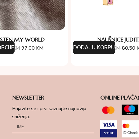
RSTEN MY WORLD
NAUŠNICE JUDI
PCIJE
DODAJ U KORPU
94.00
KM
97.00
KM
115.00
KM
80.50
NEWSLETTER
ONLINE PLAĆA
Prijavite se i prvi saznajte najnovija
sniženja.