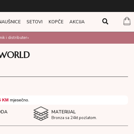
NAUŠNICE
SETOVI
KOPČE
AKCIJA
 i distributer
•
 WORLD
6 KM
mjesečno.
ODA
MATERIJAL
Bronza sa 24kt pozlatom.