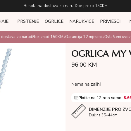
Besplatna dostava za narudžbe preko 150KM
HAIE
PRSTENJE
OGRLICE
NARUKVICE
PRIVJESCI
ostava za narudžbe iznad 150KM
Garancija 12 mjeseci
Ovlašteni uvoznik
•
•
OGRLICA MY
96.00
KM
Nema na zalihi
Platite na 12 rata samo:
8.6
DIMENZIJE PROIZV
Dužina 35-44cm.