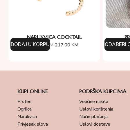
NARUKVICA COCKTAIL
P
DODAJ U KORPU
ODABERI O
310.00
KM
217.00
KM
1
KUPI ONLINE
PODRŠKA KUPCIMA
Prsten
Veličine nakita
Ogrlica
Uslovi korištenja
Narukvica
Način plaćanja
Privjesak slova
Uslovi dostave