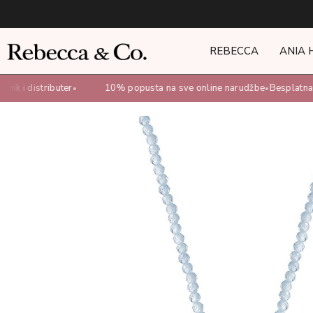
REBECCA
ANIA 
ik i distributer
10% popusta na sve online narudžbe
Besplatna d
•
•