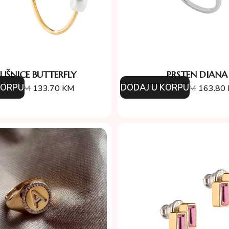
UŠNICE BUTTERFLY
PRSTEN DIANA
KORPU
DODAJ U KORPU
4.00
KM
133.70
KM
234.00
KM
163.80