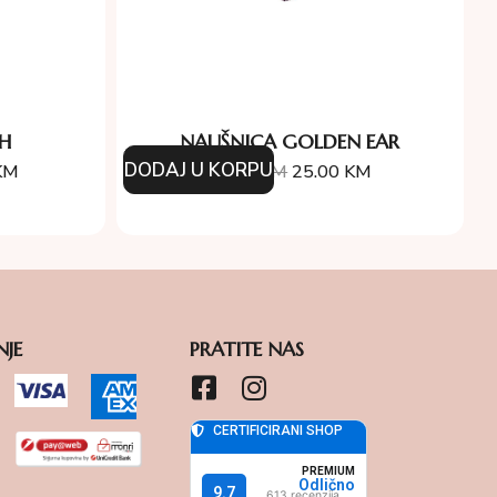
TH
NAUŠNICA GOLDEN EAR
DODAJ U KORPU
KM
57.00
KM
25.00
KM
NJE
PRATITE NAS