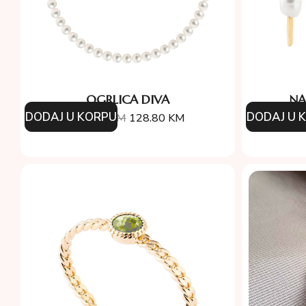
OGRLICA DIVA
NA
DODAJ U KORPU
DODAJ U 
184.00
KM
128.80
KM
19