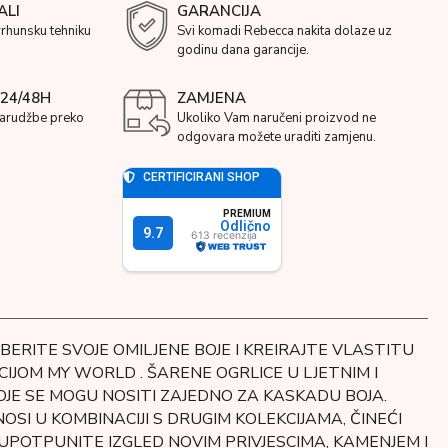
ALI
GARANCIJA
vrhunsku tehniku
Svi komadi Rebecca nakita dolaze uz
godinu dana garancije.
24/48H
ZAMJENA
narudžbe preko
Ukoliko Vam naručeni proizvod ne
odgovara možete uraditi zamjenu.
ABERITE SVOJE OMILJENE BOJE I KREIRAJTE VLASTITU
JOM MY WORLD . ŠARENE OGRLICE U LJETNIM I
OJE SE MOGU NOSITI ZAJEDNO ZA KASKADU BOJA.
SI U KOMBINACIJI S DRUGIM KOLEKCIJAMA, ČINEĆI
. UPOTPUNITE IZGLED NOVIM PRIVJESCIMA, KAMENJEM I