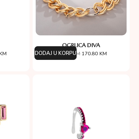
OGRLICA DIVA
DODAJ U KORPU
KM
244.00
KM
170.80
KM