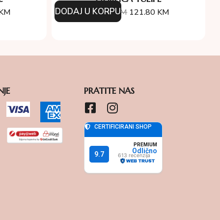
DODAJ U KORPU
KM
174.00
KM
121.80
KM
NJE
PRATITE NAS