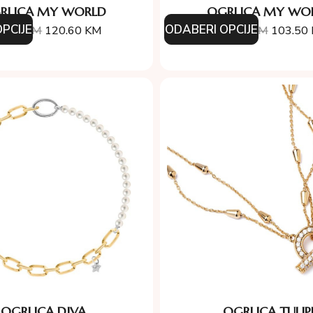
RLICA MY WORLD
OGRLICA MY WO
PCIJE
ODABERI OPCIJE
4.00
KM
120.60
KM
115.00
KM
103.50
OGRLICA DIVA
OGRLICA TULIP