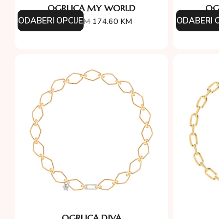
OGRLICA MY WORLD
OG
ODABERI OPCIJE
ODABERI O
194.00
KM
174.60
KM
13
OGRLICA DIVA