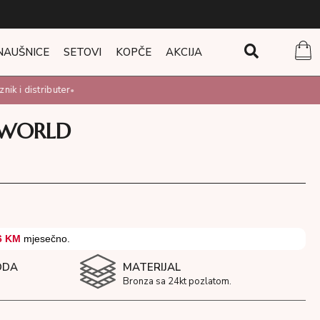
NAUŠNICE
SETOVI
KOPČE
AKCIJA
k i distributer
•
 WORLD
6 KM
mjesečno.
ODA
MATERIJAL
Bronza sa 24kt pozlatom.