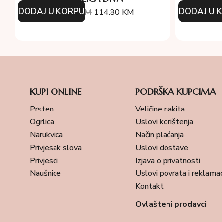
DODAJ U KORPU
DODAJ U 
164.00
KM
114.80
KM
16
KUPI ONLINE
PODRŠKA KUPCIMA
Prsten
Veličine nakita
Ogrlica
Uslovi korištenja
Narukvica
Način plaćanja
Privjesak slova
Uslovi dostave
Privjesci
Izjava o privatnosti
Naušnice
Uslovi povrata i reklamac
Kontakt
Ovlašteni prodavci