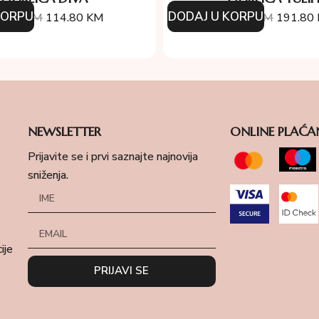
KORPU
DODAJ U KORPU
4.00
KM
114.80
KM
274.00
KM
191.80
NEWSLETTER
ONLINE PLAĆA
Prijavite se i prvi saznajte najnovija
sniženja.
ije
PRIJAVI SE