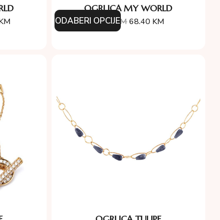
RLD
OGRLICA MY WORLD
ODABERI OPCIJE
KM
76.00
KM
68.40
KM
E
OGRLICA TULIPE