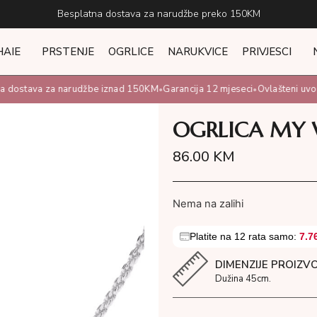
Besplatna dostava za narudžbe preko 150KM
HAIE
PRSTENJE
OGRLICE
NARUKVICE
PRIVJESCI
 dostava za narudžbe iznad 150KM
Garancija 12 mjeseci
Ovlašteni uvozni
•
•
OGRLICA MY
86.00
KM
Nema na zalihi
Platite na 12 rata samo:
7.7
DIMENZIJE PROIZV
Dužina 45cm.