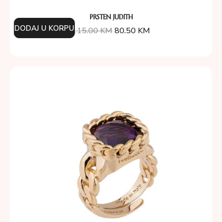
PRSTEN JUDITH
DODAJ U KORPU
115.00
KM
80.50
KM