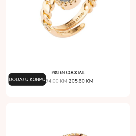
PRSTEN COCKTAIL
DODAJ U KORPU
294.00
KM
205.80
KM