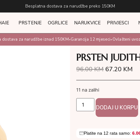
Besplatna dostava za narudžbe preko 150KM
HAIE
PRSTENJE
OGRLICE
NARUKVICE
PRIVJESCI
dostava za narudžbe iznad 150KM
Garancija 12 mjeseci
Ovlašteni uvoznik
•
•
PRSTEN JUDIT
96.00
KM
67.20
KM
11 na zalihi
DODAJ U KORPU
Platite na 12 rata samo:
6.0