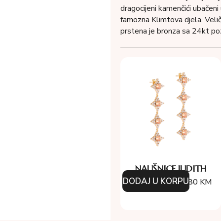
dragocijeni kamenčići ubačeni
famozna Klimtova djela. Velič
prstena je bronza sa 24kt po
NAUŠNICE JUDITH
DODAJ U KORPU
154.00
KM
107.80
KM