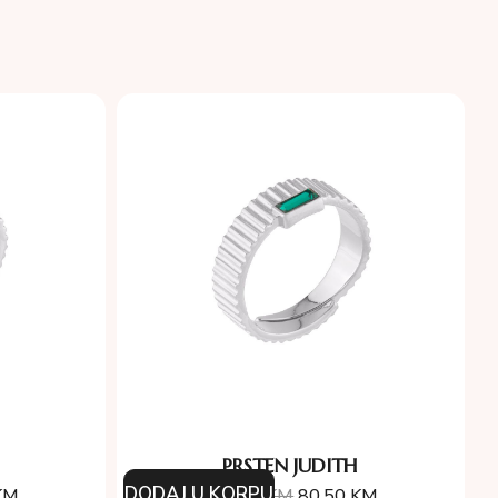
PRSTEN JUDITH
DODAJ U KORPU
KM
115.00
KM
80.50
KM