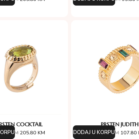
RSTEN COCKTAIL
PRSTEN JUDITH
KORPU
DODAJ U KORPU
4.00
KM
205.80
KM
154.00
KM
107.80