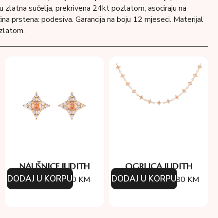
 u zlatna sučelja, prekrivena 24kt pozlatom, asociraju na
ina prstena: podesiva. Garancija na boju 12 mjeseci. Materijal
zlatom.
NAUŠNICE JUDITH
OGRLICA JUDITH
DODAJ U KORPU
DODAJ U KORPU
96.00
KM
67.20
KM
194.00
KM
135.80
KM