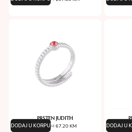
PRSTEN JUDITH
P
DODAJ U KORPU
DODAJ U 
96.00
KM
67.20
KM
29