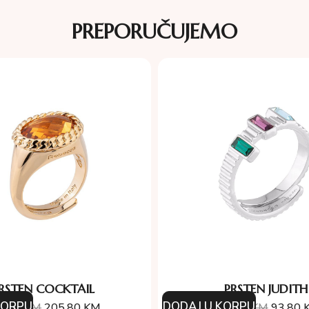
PREPORUČUJEMO
RSTEN COCKTAIL
PRSTEN JUDITH
KORPU
DODAJ U KORPU
4.00
KM
205.80
KM
134.00
KM
93.80