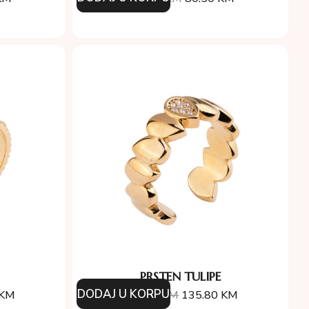
PRSTEN TULIPE
DODAJ U KORPU
KM
194.00
KM
135.80
KM