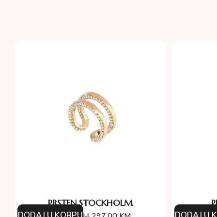
PRSTEN STOCKHOLM
P
DODAJ U KORPU
DODAJ U 
330.00
KM
297.00
KM
29