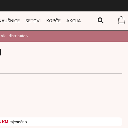
NAUŠNICE
SETOVI
KOPČE
AKCIJA
 i distributer
•
H
6 KM
mjesečno.