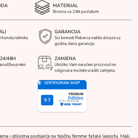
ODA
MATERIJAL
Bronza sa 24kt pozlatom.
ALI
GARANCIJA
vrhunsku tehniku
Svi komadi Rebecca nakita dolaze uz
godinu dana garancije.
24/48H
ZAMJENA
narudžbe preko
Ukoliko Vam naručeni proizvod ne
odgovara možete uraditi zamjenu.
jama i oblicima podsjeća na tipičnu femme fatale ljepotu. Mali,