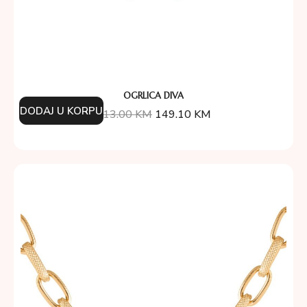
OGRLICA DIVA
DODAJ U KORPU
213.00
KM
149.10
KM