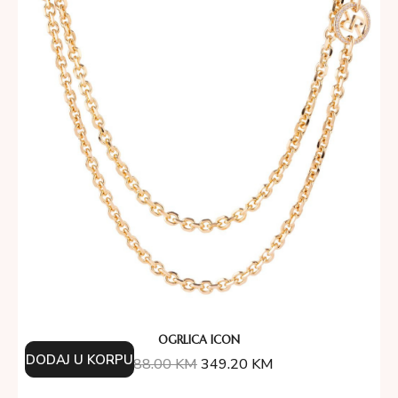
OGRLICA ICON
DODAJ U KORPU
388.00
KM
349.20
KM