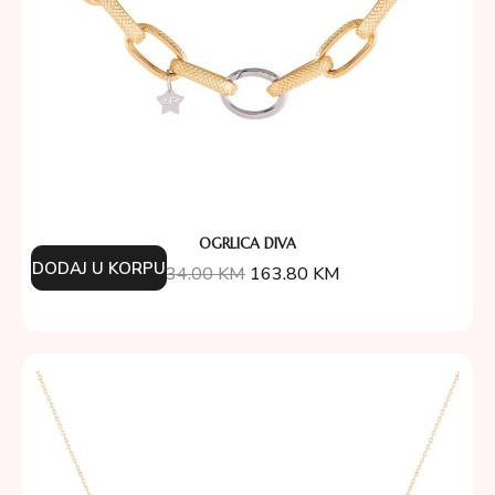
OGRLICA DIVA
DODAJ U KORPU
234.00
KM
163.80
KM