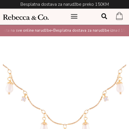
Besplatna dostava za narudžbe preko 150KM
ta na sve online narudžbe
Besplatna dostava za narudžbe iznad 150K
•