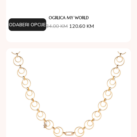
OGRLICA MY WORLD
ODABERI OPCIJE
134.00
KM
120.60
KM