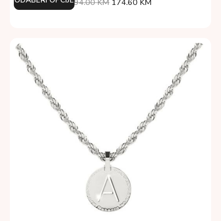
ODABERI OPCIJE
194.00
KM
174.60
KM