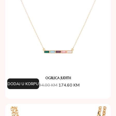
OGRLICA JUDITH
DODAJ U KORPU
194.00
KM
174.60
KM