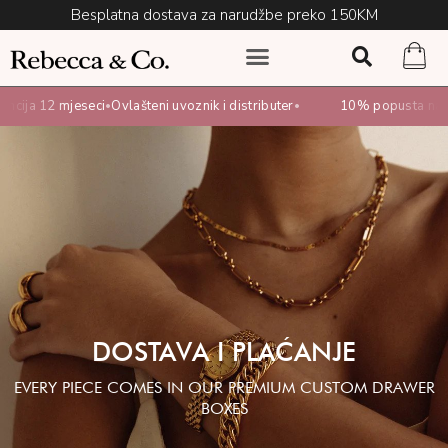
Besplatna dostava za narudžbe preko 150KM
ncija 12 mjeseci
Ovlašteni uvoznik i distributer
10% popusta na s
•
•
DOSTAVA I PLAĆANJE
EVERY PIECE COMES IN OUR PREMIUM CUSTOM DRAWER
BOXES