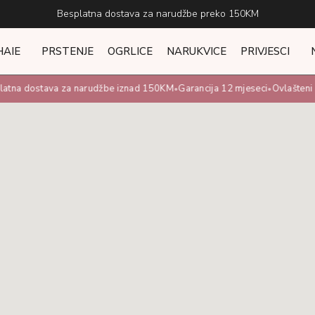
Besplatna dostava za narudžbe preko 150KM
HAIE
PRSTENJE
OGRLICE
NARUKVICE
PRIVJESCI
atna dostava za narudžbe iznad 150KM
Garancija 12 mjeseci
Ovlašteni u
•
•