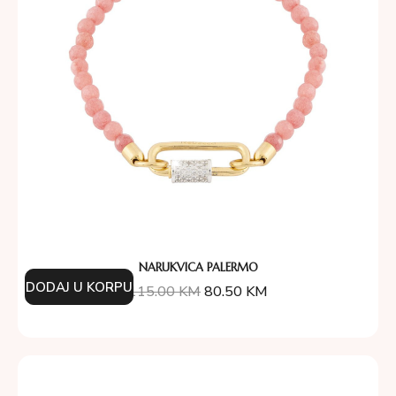
NARUKVICA PALERMO
DODAJ U KORPU
115.00
KM
80.50
KM