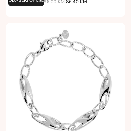
ODABERI OPCIJE
96.00
KM
86.40
KM