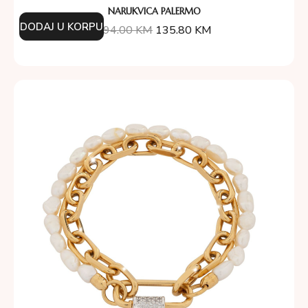
NARUKVICA PALERMO
DODAJ U KORPU
194.00
KM
135.80
KM