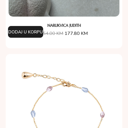
NARUKVICA JUDITH
DODAJ U KORPU
254.00
KM
177.80
KM