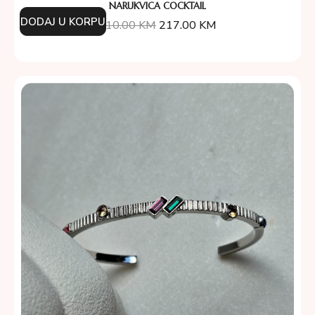
NARUKVICA COCKTAIL
DODAJ U KORPU
310.00
KM
217.00
KM