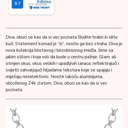
Diva, obuci se kao da si vec poznata Budite hrabri ili idite
kući: Statement komad je “in”, nosite ga bez straha. Diva je
nova kolekcija blistavog i bezobraznog imidža, žene sa
jakim stilom i koja voli da bude u centru pažnje. Glam, ali
otmjen okus, okus velikih i upadljivih lanaca, reflektirajući i
svijetli zahvaljujući hiljadama tekstura koje se spajaju i
miješaju neselektivno. Nosite lakoću aluminijuma,
obloženog 24k zlatom. Diva, obuci se kao da si vec
poznata.