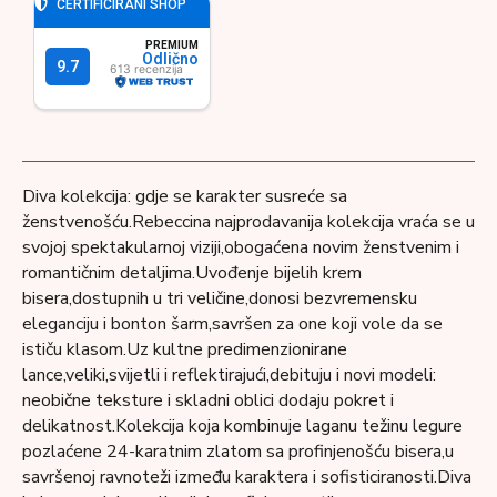
Diva kolekcija: gdje se karakter susreće sa
ženstvenošću.Rebeccina najprodavanija kolekcija vraća se u
svojoj spektakularnoj viziji,obogaćena novim ženstvenim i
romantičnim detaljima.Uvođenje bijelih krem ​​
bisera,dostupnih u tri veličine,donosi bezvremensku
eleganciju i bonton šarm,savršen za one koji vole da se
ističu klasom.Uz kultne predimenzionirane
lance,veliki,svijetli i reflektirajući,debituju i novi modeli:
neobične teksture i skladni oblici dodaju pokret i
delikatnost.Kolekcija koja kombinuje laganu težinu legure
pozlaćene 24-karatnim zlatom sa profinjenošću bisera,u
savršenoj ravnoteži između karaktera i sofisticiranosti.Diva