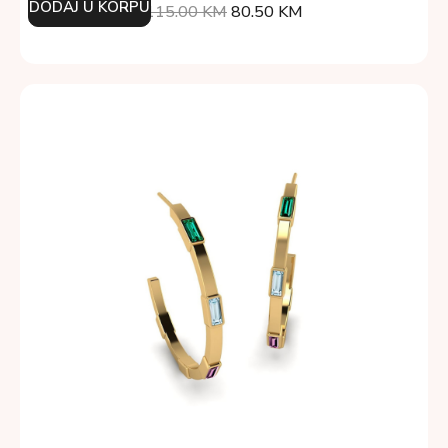
DODAJ U KORPU
115.00
KM
80.50
KM