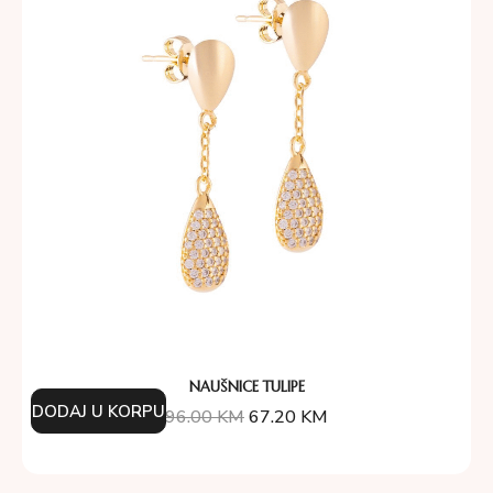
NAUŠNICE TULIPE
DODAJ U KORPU
96.00
KM
67.20
KM