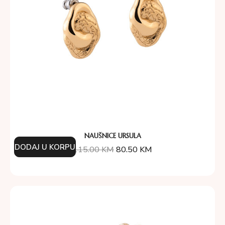
NAUŠNICE URSULA
DODAJ U KORPU
115.00
KM
80.50
KM