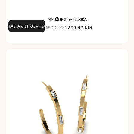
NAUŠNICE by NEZIRA
DODAJ U KORPU
349.00
KM
209.40
KM