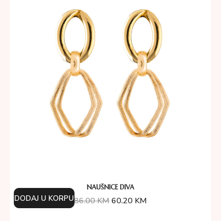
NAUŠNICE DIVA
DODAJ U KORPU
86.00
KM
60.20
KM