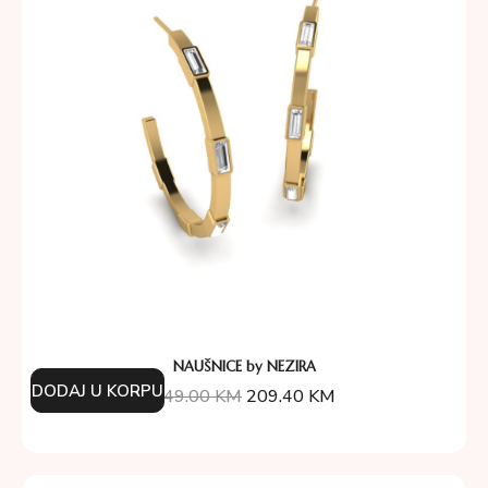
NAUŠNICE by NEZIRA
DODAJ U KORPU
349.00
KM
209.40
KM