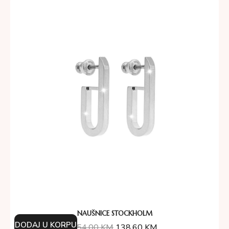
NAUŠNICE STOCKHOLM
DODAJ U KORPU
154.00
KM
138.60
KM