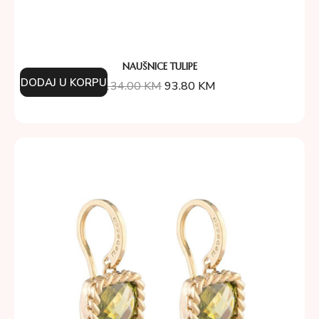
NAUŠNICE TULIPE
DODAJ U KORPU
134.00
KM
93.80
KM