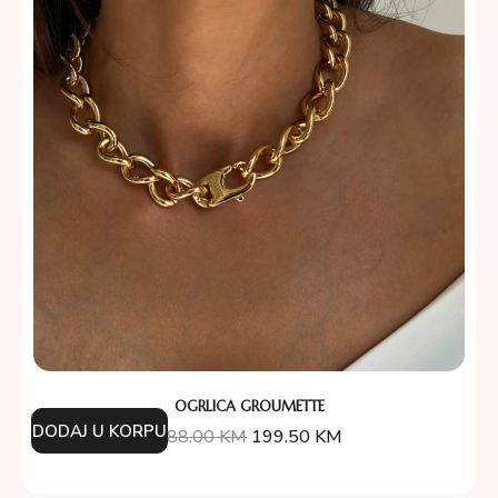
OGRLICA GROUMETTE
DODAJ U KORPU
388.00
KM
199.50
KM