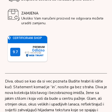
ZAMJENA
Ukoliko Vam naručeni proizvod ne odgovara možete
uraditi zamjenu.
Diva, obuci se kao da si vec poznata Budite hrabri ili idite
kući: Statement komad je “in”, nosite ga bez straha. Diva je
nova kolekcija blistavog i bezobraznog imidža, žene sa
jakim stilom i koja voli da bude u centru pažnje. Glam, ali
otmjen okus, okus velikih i upadljivih lanaca, reflektirajući i
svijetli zahvaljujući hiljadama tekstura koje se spajaju i