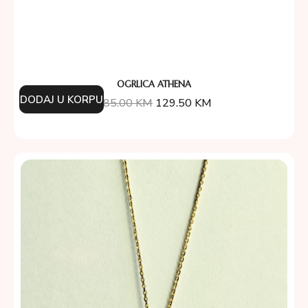
OGRLICA ATHENA
DODAJ U KORPU
185.00
KM
129.50
KM