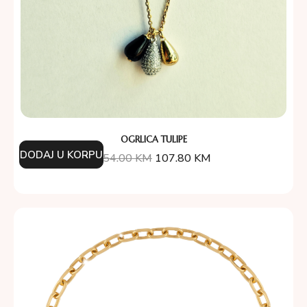
OGRLICA TULIPE
DODAJ U KORPU
154.00
KM
107.80
KM