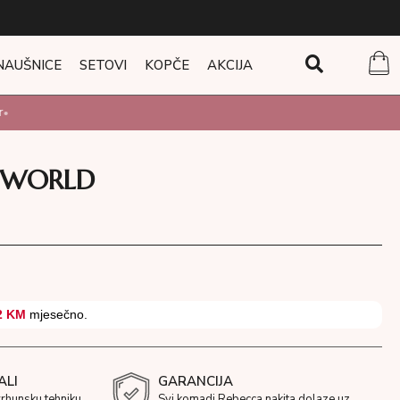
NAUŠNICE
SETOVI
KOPČE
AKCIJA
Y WORLD
2 KM
mjesečno.
ALI
GARANCIJA
vrhunsku tehniku
Svi komadi Rebecca nakita dolaze uz