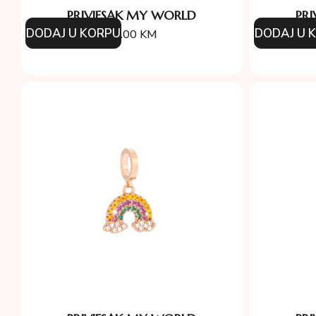
PRIVJESAK MY WORLD
PR
DODAJ U KORPU
DODAJ U 
46.00
KM
5