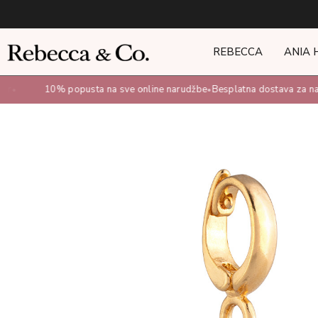
REBECCA
ANIA 
er
10% popusta na sve online narudžbe
Besplatna dostava za na
•
•