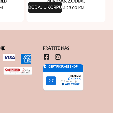
RLD
PRIVJESAK ZODIAC
DODAJ U KORPU
M
46.00
KM
23.00
KM
NJE
PRATITE NAS