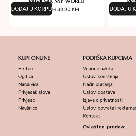
PRIVJESAK MY WORLD
PR
DODAJ U KORPU
DODAJ U 
57.00
KM
39.90
KM
5
KUPI ONLINE
PODRŠKA KUPCIMA
Prsten
Veličine nakita
Ogrlica
Uslovi korištenja
Narukvica
Način plaćanja
Privjesak slova
Uslovi dostave
Privjesci
Izjava o privatnosti
Naušnice
Uslovi povrata i reklamac
Kontakt
Ovlašteni prodavci