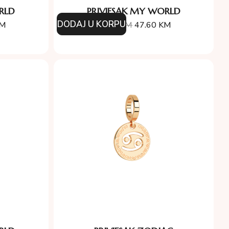
RLD
PRIVJESAK MY WORLD
DODAJ U KORPU
M
68.00
KM
47.60
KM