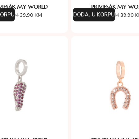
IVJESAK MY WORLD
PRIVJESAK MY WO
KORPU
DODAJ U KORPU
7.00
KM
39.90
KM
57.00
KM
39.90
K