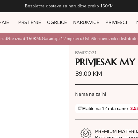
Besplatna dostava za narudžbe preko 150KM
HAIE
PRSTENJE
OGRLICE
NARUKVICE
PRIVJESCI
rudžbe iznad 150KM
Garancija 12 mjeseci
Ovlašteni uvoznik i distributer
•
•
•
BWJPOO21
PRIVJESAK M
39.00
KM
Nema na zalihi
Platite na 12 rata samo:
3.5
PREMIUM MATERIJ
Premium materijala uz 