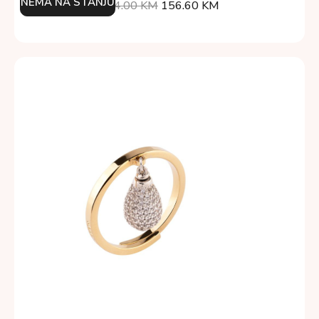
NEMA NA STANJU
174.00
KM
156.60
KM