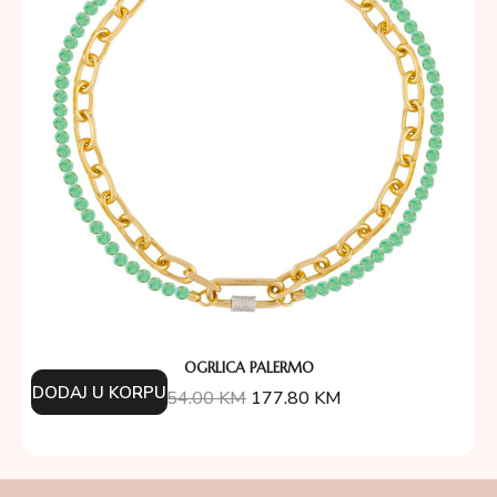
OGRLICA PALERMO
DODAJ U KORPU
254.00
KM
177.80
KM