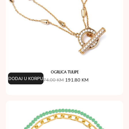
OGRLICA TULIPE
DODAJ U KORPU
274.00
KM
191.80
KM