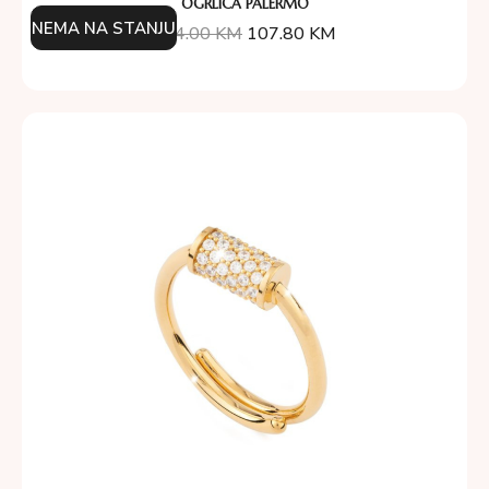
OGRLICA PALERMO
NEMA NA STANJU
174.00
KM
107.80
KM