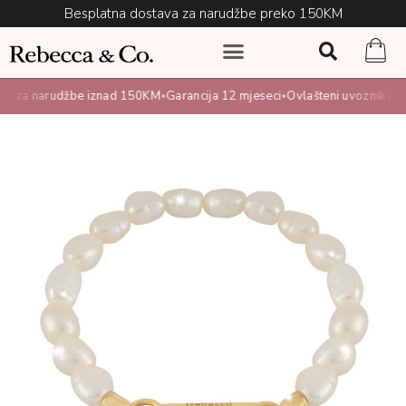
Besplatna dostava za narudžbe preko 150KM
 za narudžbe iznad 150KM
Garancija 12 mjeseci
Ovlašteni uvoznik i dist
•
•