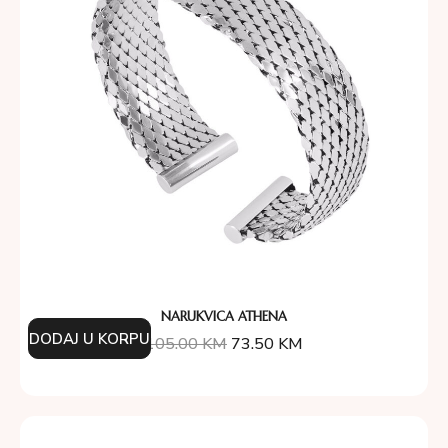
NARUKVICA ATHENA
DODAJ U KORPU
105.00
KM
73.50
KM