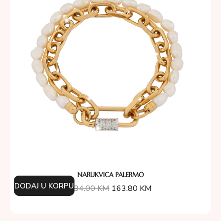
NARUKVICA PALERMO
DODAJ U KORPU
234.00
KM
163.80
KM