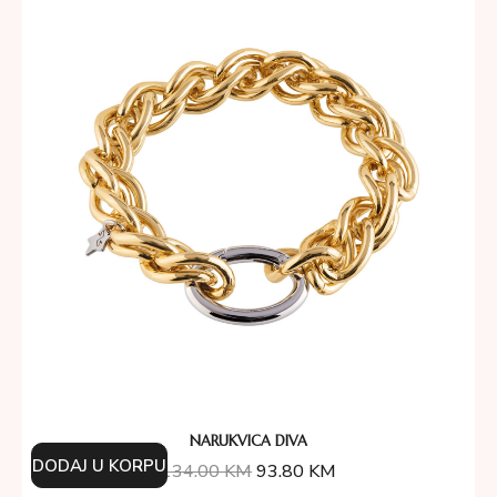
NARUKVICA DIVA
DODAJ U KORPU
134.00
KM
93.80
KM