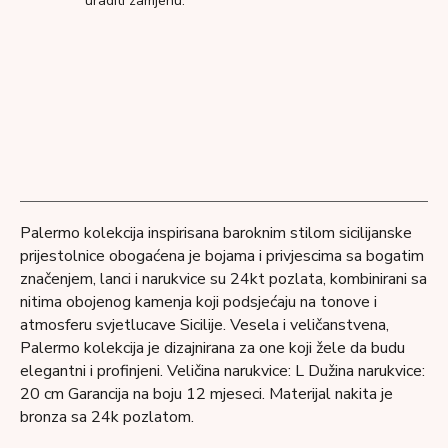
uraditi zamjenu.
Palermo kolekcija inspirisana baroknim stilom sicilijanske
prijestolnice obogaćena je bojama i privjescima sa bogatim
značenjem, lanci i narukvice su 24kt pozlata, kombinirani sa
nitima obojenog kamenja koji podsjećaju na tonove i
atmosferu svjetlucave Sicilije. Vesela i veličanstvena,
Palermo kolekcija je dizajnirana za one koji žele da budu
elegantni i profinjeni. Veličina narukvice: L Dužina narukvice:
20 cm Garancija na boju 12 mjeseci. Materijal nakita je
bronza sa 24k pozlatom.