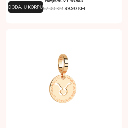
PRIVJESAK MY WORLD
DODAJ U KORPU
57.00
KM
39.90
KM