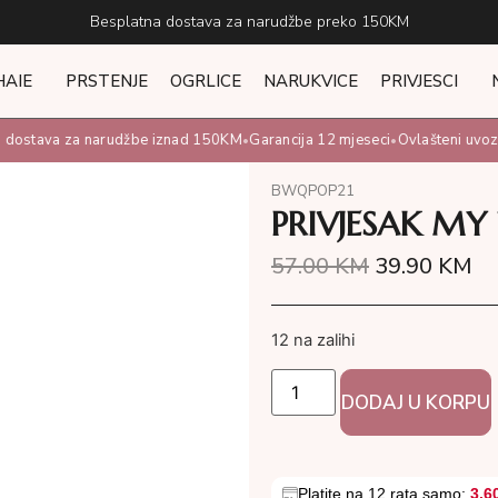
Besplatna dostava za narudžbe preko 150KM
HAIE
PRSTENJE
OGRLICE
NARUKVICE
PRIVJESCI
dostava za narudžbe iznad 150KM
Garancija 12 mjeseci
Ovlašteni uvoznik
•
•
BWQPOP21
PRIVJESAK M
57.00
KM
39.90
KM
12 na zalihi
DODAJ U KORPU
Platite na 12 rata samo:
3.6