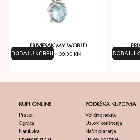
PRIVJESAK MY WORLD
PR
DODAJ U KORPU
DODAJ U 
57.00
KM
39.90
KM
5
KUPI ONLINE
PODRŠKA KUPCIMA
Prsten
Veličine nakita
Ogrlica
Uslovi korištenja
Narukvica
Način plaćanja
Privjesak slova
Uslovi dostave