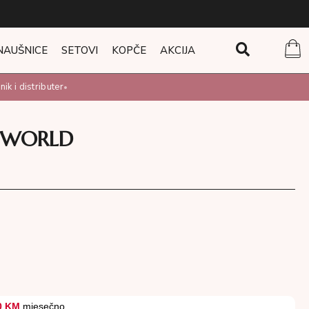
NAUŠNICE
SETOVI
KOPČE
AKCIJA
 i distributer
•
Y WORLD
0 KM
mjesečno.