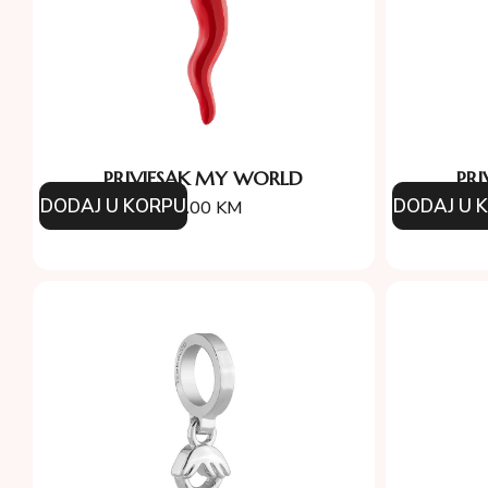
PRIVJESAK MY WORLD
PR
DODAJ U KORPU
DODAJ U 
39.00
KM
8