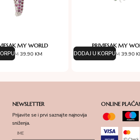
IVJESAK MY WORLD
PRIVJESAK MY WO
KORPU
DODAJ U KORPU
7.00
KM
39.90
KM
57.00
KM
39.90
K
NEWSLETTER
ONLINE PLAĆA
Prijavite se i prvi saznajte najnovija
sniženja.