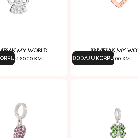
IVJESAK MY WORLD
PRIVJESAK MY WO
KORPU
DODAJ U KORPU
6.00
KM
60.20
KM
46.00
KM