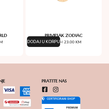
RLD
PRIVJESAK ZODIAC
DODAJ U KORPU
M
46.00
KM
23.00
KM
NJE
PRATITE NAS