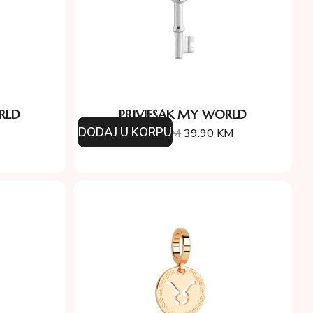
RLD
PRIVJESAK MY WORLD
DODAJ U KORPU
57.00
KM
39.90
KM