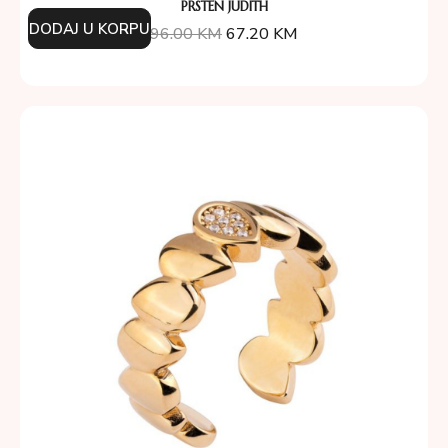
PRSTEN JUDITH
DODAJ U KORPU
96.00
KM
67.20
KM