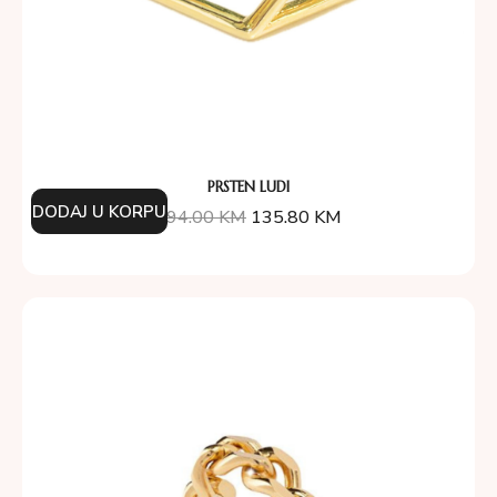
PRSTEN LUDI
DODAJ U KORPU
194.00
KM
135.80
KM