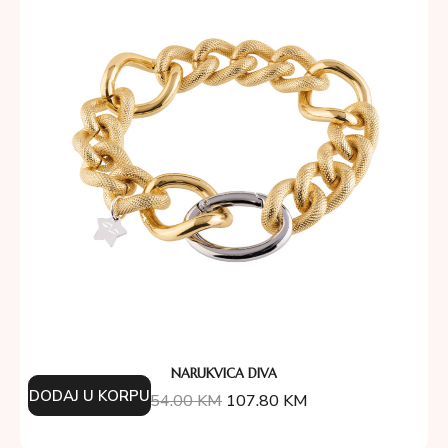
NARUKVICA DIVA
DODAJ U KORPU
154.00
KM
107.80
KM