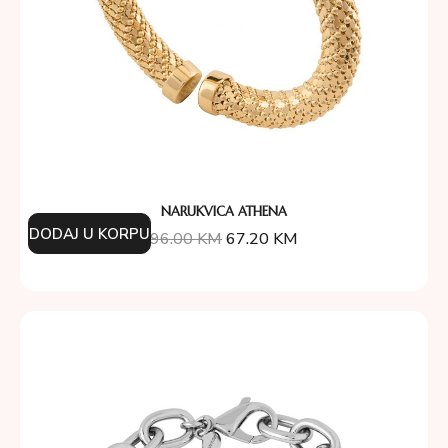
NARUKVICA ATHENA
DODAJ U KORPU
96.00
KM
67.20
KM