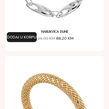
NARUKVICA DUNE
DODAJ U KORPU
126.00
KM
88.20
KM