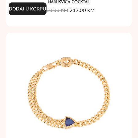
NARUKVICA COCKTAIL
DODAJ U KORPU
310.00
KM
217.00
KM