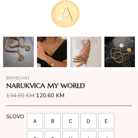
BWVBOA01
NARUKVICA MY WORLD
134.00
KM
120.60
KM
SLOVO
A
B
C
D
E