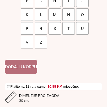
F
G
H
I
J
K
L
M
N
O
P
R
S
T
U
V
Z
DODAJ U KORPU
Platite na 12 rata samo:
10.88 KM
mjesečno.
DIMENZIJE PROIZVODA
20 cm.