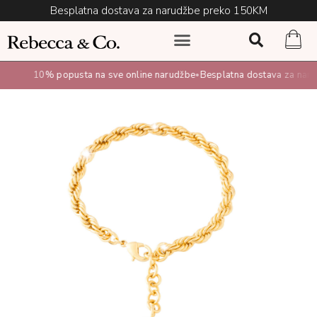
Besplatna dostava za narudžbe preko 150KM
10% popusta na sve online narudžbe
Besplatna dostava za narud
•