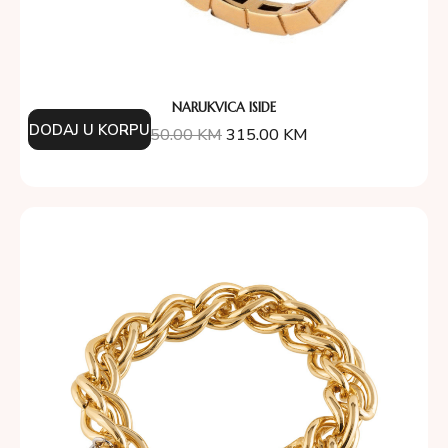
NARUKVICA ISIDE
DODAJ U KORPU
450.00
KM
315.00
KM