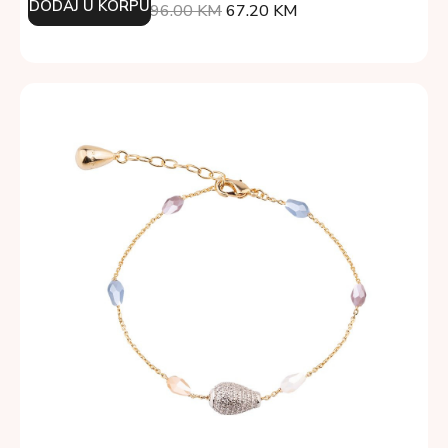
DODAJ U KORPU
96.00
KM
67.20
KM