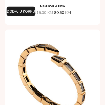
NARUKVICA DIVA
DODAJ U KORPU
115.00
KM
80.50
KM