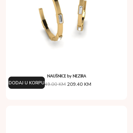
NAUŠNICE by NEZIRA
DODAJ U KORPU
349.00
KM
209.40
KM