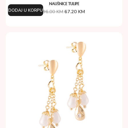
NAUŠNICE TULIPE
DODAJ U KORPU
96.00
KM
67.20
KM