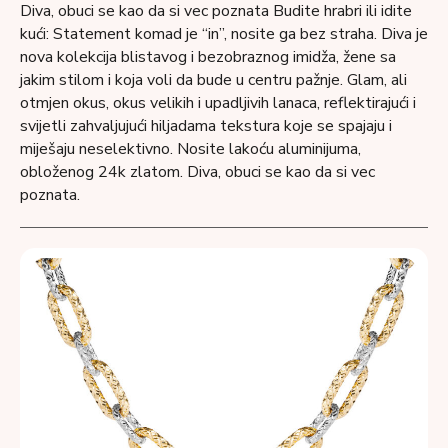
Diva, obuci se kao da si vec poznata Budite hrabri ili idite
kući: Statement komad je “in”, nosite ga bez straha. Diva je
nova kolekcija blistavog i bezobraznog imidža, žene sa
jakim stilom i koja voli da bude u centru pažnje. Glam, ali
otmjen okus, okus velikih i upadljivih lanaca, reflektirajući i
svijetli zahvaljujući hiljadama tekstura koje se spajaju i
miješaju neselektivno. Nosite lakoću aluminijuma,
obloženog 24k zlatom. Diva, obuci se kao da si vec
poznata.