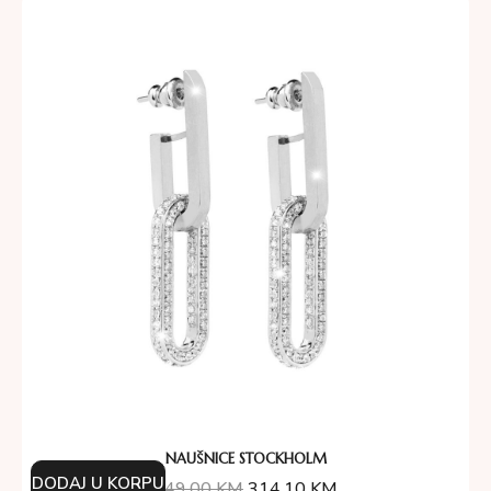
NAUŠNICE STOCKHOLM
DODAJ U KORPU
349.00
KM
314.10
KM