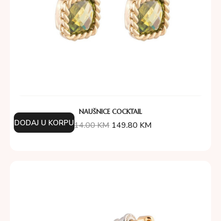
NAUŠNICE COCKTAIL
DODAJ U KORPU
214.00
KM
149.80
KM