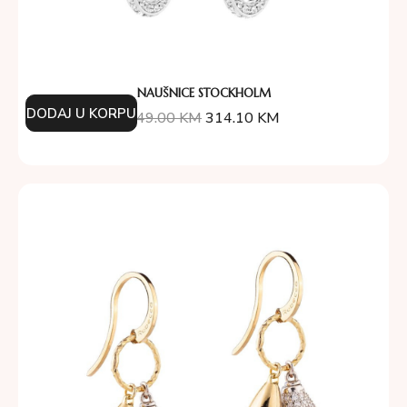
NAUŠNICE STOCKHOLM
DODAJ U KORPU
349.00
KM
314.10
KM