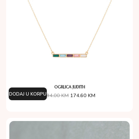
OGRLICA JUDITH
DODAJ U KORPU
194.00
KM
174.60
KM