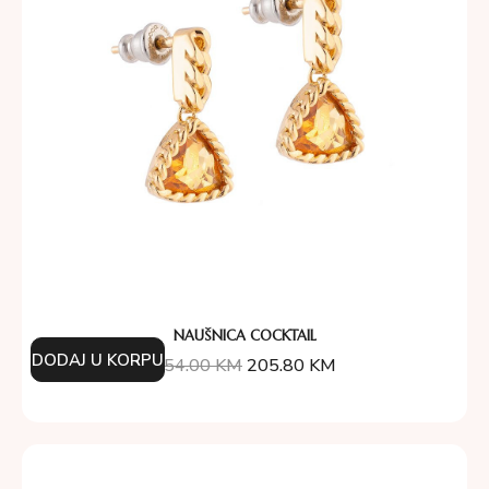
NAUŠNICA COCKTAIL
DODAJ U KORPU
254.00
KM
205.80
KM