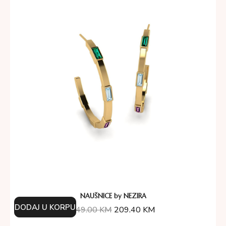
NAUŠNICE by NEZIRA
DODAJ U KORPU
349.00
KM
209.40
KM