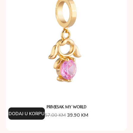
PRIVJESAK MY WORLD
DODAJ U KORPU
57.00
KM
39.90
KM