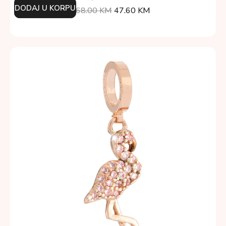
DODAJ U KORPU
68.00
KM
47.60
KM