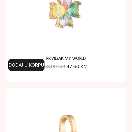
PRIVJESAK MY WORLD
DODAJ U KORPU
68.00
KM
47.60
KM