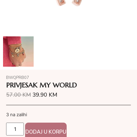
BWQPRB07
PRIVJESAK MY WORLD
57.00
KM
39.90
KM
3 na zalihi
DODAJ U KORPU