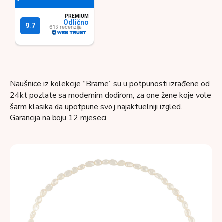
Naušnice iz kolekcije “Brame” su u potpunosti izrađene od
24kt pozlate sa modernim dodirom, za one žene koje vole
šarm klasika da upotpune svo.j najaktuelniji izgled.
Garancija na boju 12 mjeseci