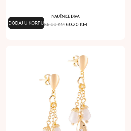
NAUŠNICE DIVA
DODAJ U KORPU
86.00
KM
60.20
KM