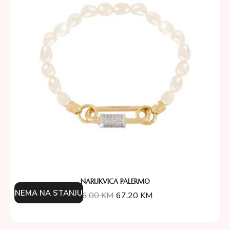
NARUKVICA PALERMO
NEMA NA STANJU
96.00
KM
67.20
KM