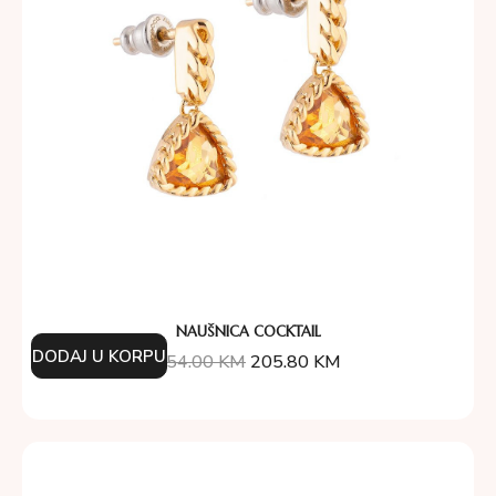
NAUŠNICA COCKTAIL
DODAJ U KORPU
254.00
KM
205.80
KM