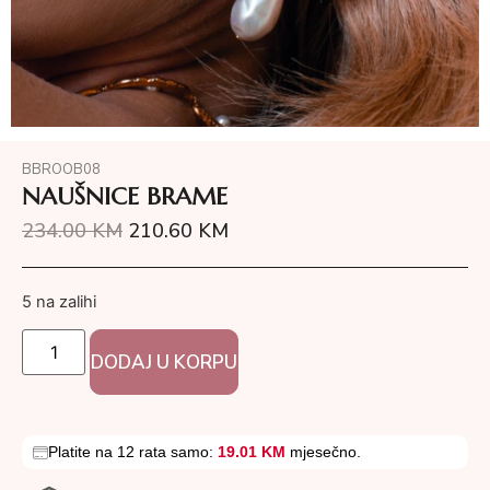
BBROOB08
NAUŠNICE BRAME
234.00
KM
210.60
KM
5 na zalihi
DODAJ U KORPU
Platite na 12 rata samo:
19.01 KM
mjesečno.