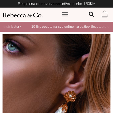
Besplatna dostava za narudžbe preko 150KM
distributer
10% popusta na sve online narudžbe
Besplatna dosta
•
•