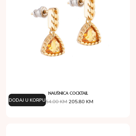
NAUŠNICA COCKTAIL
DODAJ U KORPU
254.00
KM
205.80
KM