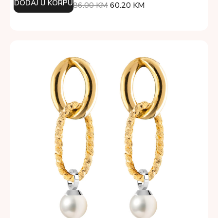
DODAJ U KORPU
86.00
KM
60.20
KM