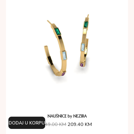
NAUŠNICE by NEZIRA
DODAJ U KORPU
349.00
KM
209.40
KM