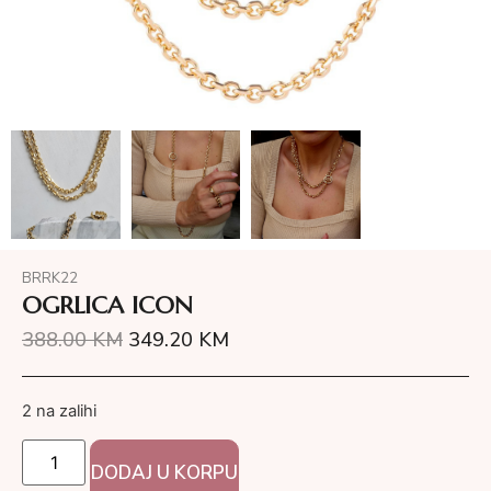
BRRK22
OGRLICA ICON
388.00
KM
349.20
KM
2 na zalihi
DODAJ U KORPU