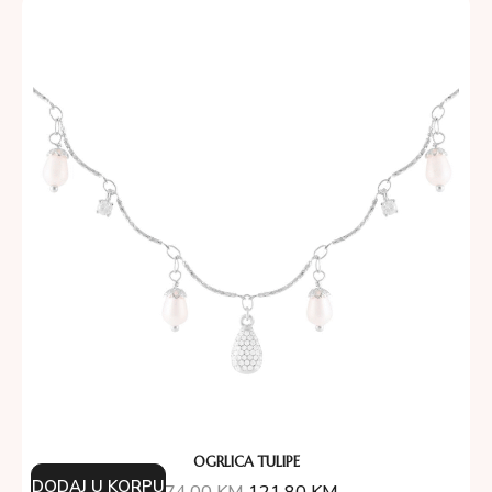
OGRLICA TULIPE
DODAJ U KORPU
174.00
KM
121.80
KM