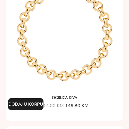
OGRLICA DIVA
DODAJ U KORPU
214.00
KM
149.80
KM