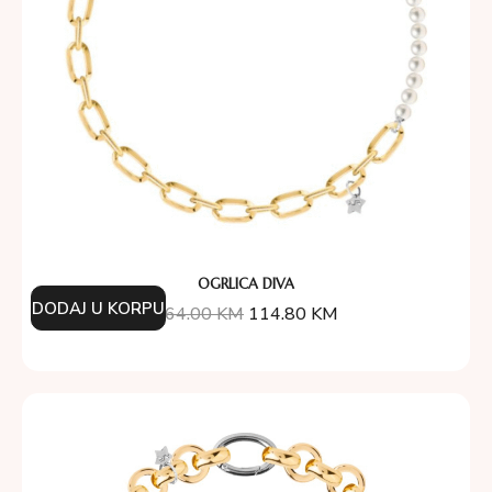
OGRLICA DIVA
DODAJ U KORPU
164.00
KM
114.80
KM