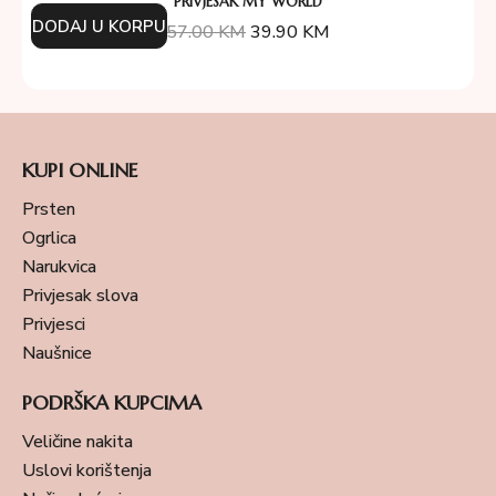
PRIVJESAK MY WORLD
DODAJ U KORPU
57.00
KM
39.90
KM
KUPI ONLINE
Prsten
Ogrlica
Narukvica
Privjesak slova
Privjesci
Naušnice
PODRŠKA KUPCIMA
Veličine nakita
Uslovi korištenja