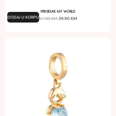
PRIVJESAK MY WORLD
DODAJ U KORPU
57.00
KM
39.90
KM