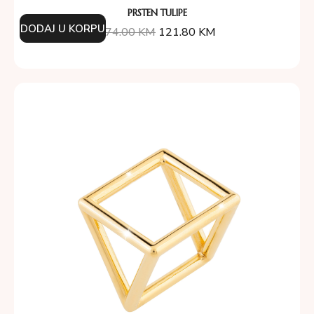
PRSTEN TULIPE
DODAJ U KORPU
174.00
KM
121.80
KM