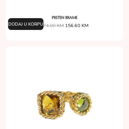
PRSTEN BRAME
DODAJ U KORPU
174.00
KM
156.60
KM