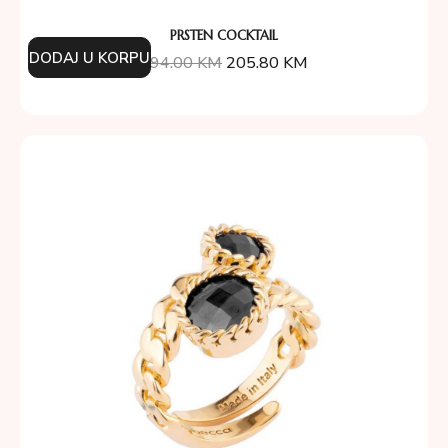
PRSTEN COCKTAIL
DODAJ U KORPU
294.00
KM
205.80
KM