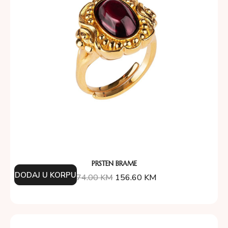
PRSTEN BRAME
DODAJ U KORPU
174.00
KM
156.60
KM