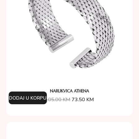
NARUKVICA ATHENA
DODAJ U KORPU
105.00
KM
73.50
KM