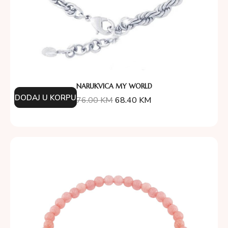
NARUKVICA MY WORLD
DODAJ U KORPU
76.00
KM
68.40
KM