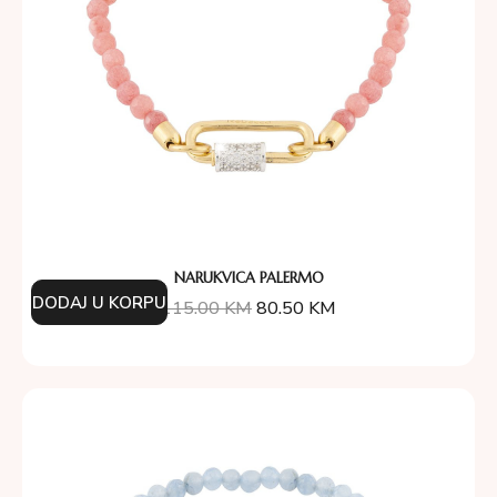
NARUKVICA PALERMO
DODAJ U KORPU
115.00
KM
80.50
KM