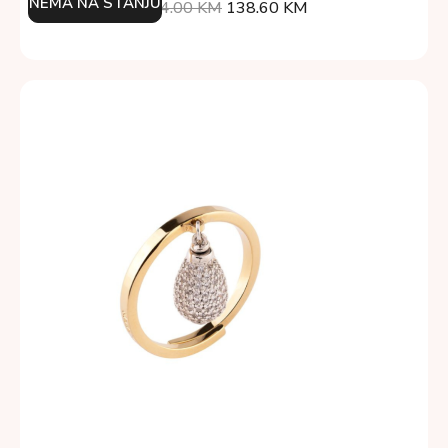
NEMA NA STANJU
154.00
KM
138.60
KM