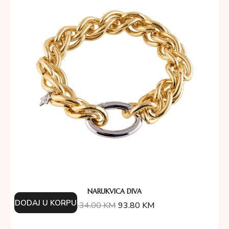
NARUKVICA DIVA
DODAJ U KORPU
134.00
KM
93.80
KM