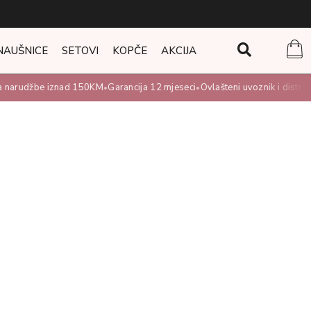
NAUŠNICE
SETOVI
KOPČE
AKCIJA
arudžbe iznad 150KM
Garancija 12 mjeseci
Ovlašteni uvoznik i distributer
•
•