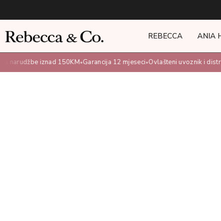
REBECCA
ANIA 
 narudžbe iznad 150KM
Garancija 12 mjeseci
Ovlašteni uvoznik i distribu
•
•