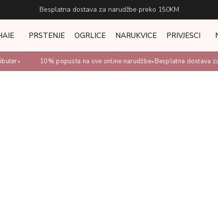
Besplatna dostava za narudžbe preko 150KM
HAIE
PRSTENJE
OGRLICE
NARUKVICE
PRIVJESCI
ter
10% popusta na sve online narudžbe
Besplatna dostava za n
•
•