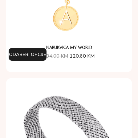
NARUKVICA MY WORLD
ODABERI OPCIJE
134.00
KM
120.60
KM