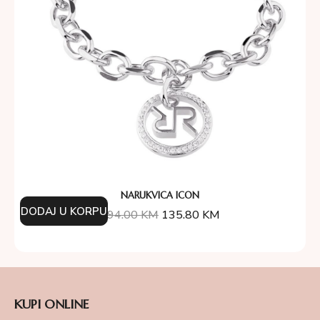
NARUKVICA ICON
DODAJ U KORPU
194.00
KM
135.80
KM
KUPI ONLINE