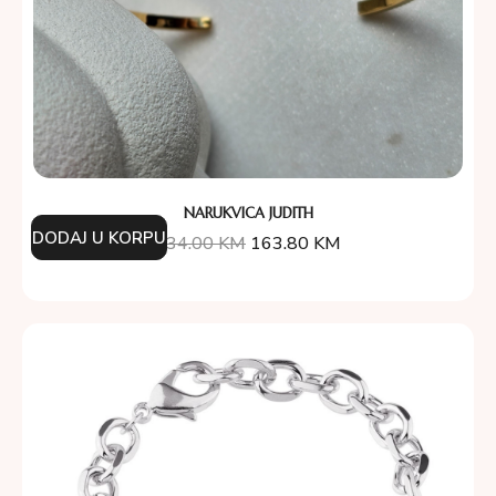
NARUKVICA JUDITH
DODAJ U KORPU
234.00
KM
163.80
KM