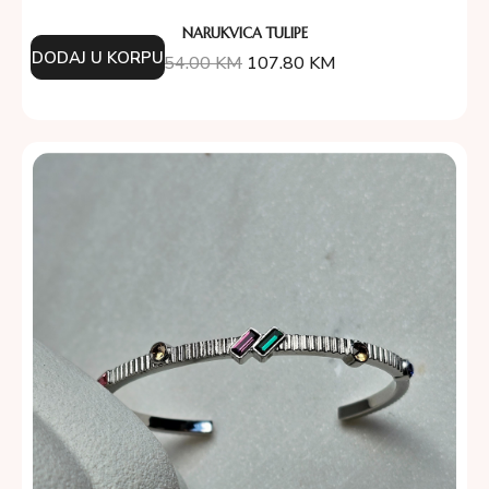
NARUKVICA TULIPE
DODAJ U KORPU
154.00
KM
107.80
KM