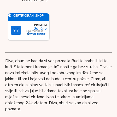
uraditi zamjenu.
Diva, obuci se kao da si vec poznata Budite hrabri ili idite
kući: Statement komad je “in”, nosite ga bez straha. Diva je
nova kolekcija blistavog i bezobraznog imidža, žene sa
jakim stilom i koja voli da bude u centru pažnje. Glam, ali
otmjen okus, okus velikih i upadljivih lanaca, reflektirajući i
svijetli zahvaljujući hiljadama tekstura koje se spajaju i
miješaju neselektivno. Nosite lakoću aluminijuma,
obloženog 24k zlatom. Diva, obuci se kao da si vec
poznata.