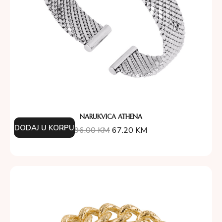
NARUKVICA ATHENA
DODAJ U KORPU
96.00
KM
67.20
KM