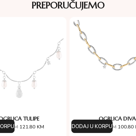
PREPORUČUJEMO
OGRLICA TULIPE
OGRLICA DIVA
KORPU
DODAJ U KORPU
4.00
KM
121.80
KM
144.00
KM
100.80