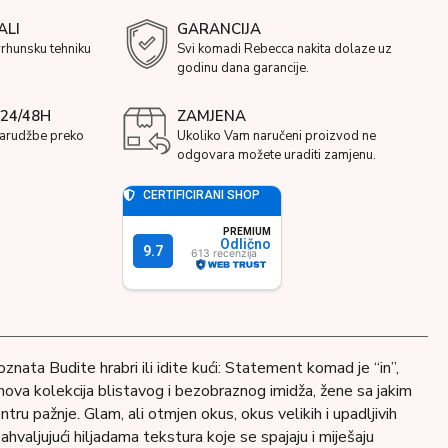
ALI
GARANCIJA
vrhunsku tehniku
Svi komadi Rebecca nakita dolaze uz
godinu dana garancije.
24/48H
ZAMJENA
narudžbe preko
Ukoliko Vam naručeni proizvod ne
odgovara možete uraditi zamjenu.
oznata Budite hrabri ili idite kući: Statement komad je “in”,
 nova kolekcija blistavog i bezobraznog imidža, žene sa jakim
ntru pažnje. Glam, ali otmjen okus, okus velikih i upadljivih
i zahvaljujući hiljadama tekstura koje se spajaju i miješaju