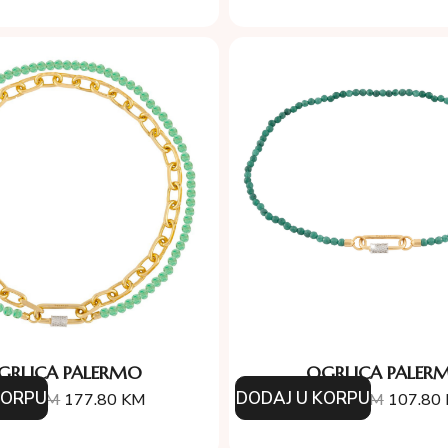
GRLICA PALERMO
OGRLICA PALER
KORPU
DODAJ U KORPU
4.00
KM
177.80
KM
154.00
KM
107.80