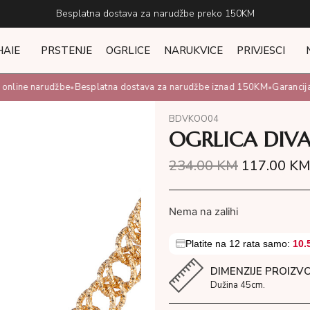
Besplatna dostava za narudžbe preko 150KM
HAIE
PRSTENJE
OGRLICE
NARUKVICE
PRIVJESCI
line narudžbe
Besplatna dostava za narudžbe iznad 150KM
Garancija 
•
•
BDVKOO04
OGRLICA DIV
234.00
KM
117.00
K
Nema na zalihi
Platite na 12 rata samo:
10.
DIMENZIJE PROIZV
Dužina 45cm.