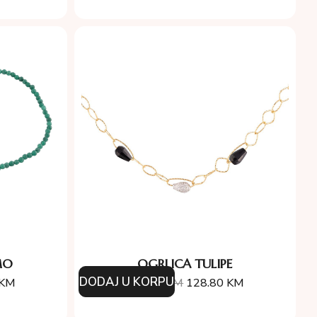
MO
OGRLICA TULIPE
DODAJ U KORPU
KM
184.00
KM
128.80
KM