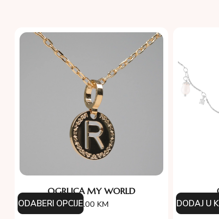
OGRLICA MY WORLD
ODABERI OPCIJE
DODAJ U 
95.00
KM
17