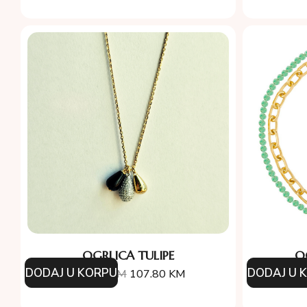
OGRLICA TULIPE
O
DODAJ U KORPU
DODAJ U 
154.00
KM
107.80
KM
25