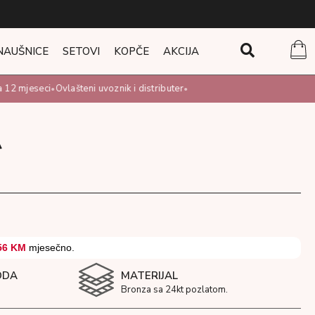
NAUŠNICE
SETOVI
KOPČE
AKCIJA
12 mjeseci
Ovlašteni uvoznik i distributer
•
•
A
M
56 KM
mjesečno.
ODA
MATERIJAL
Bronza sa 24kt pozlatom.