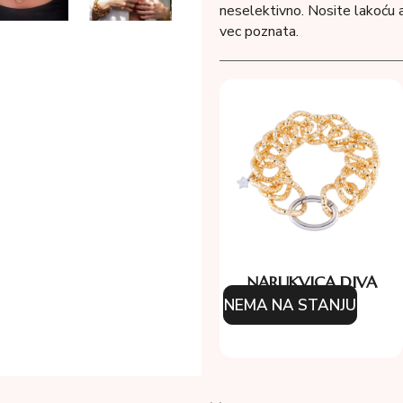
neselektivno. Nosite lakoću 
vec poznata.
NARUKVICA DIVA
NEMA NA STANJU
154.00
KM