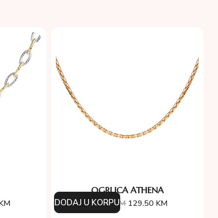
OGRLICA ATHENA
DODAJ U KORPU
KM
185.00
KM
129.50
KM