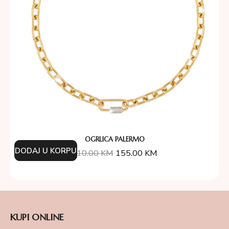
OGRLICA PALERMO
DODAJ U KORPU
310.00
KM
155.00
KM
KUPI ONLINE