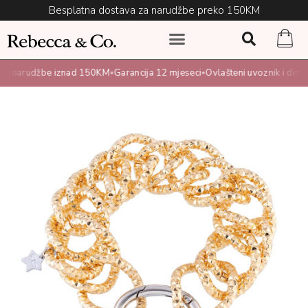
Besplatna dostava za narudžbe preko 150KM
a narudžbe iznad 150KM
Garancija 12 mjeseci
Ovlašteni uvoznik i distrib
•
•