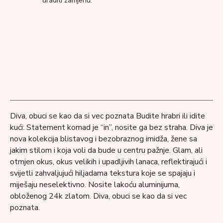
uraditi zamjenu.
Diva, obuci se kao da si vec poznata Budite hrabri ili idite
kući: Statement komad je “in”, nosite ga bez straha. Diva je
nova kolekcija blistavog i bezobraznog imidža, žene sa
jakim stilom i koja voli da bude u centru pažnje. Glam, ali
otmjen okus, okus velikih i upadljivih lanaca, reflektirajući i
svijetli zahvaljujući hiljadama tekstura koje se spajaju i
miješaju neselektivno. Nosite lakoću aluminijuma,
obloženog 24k zlatom. Diva, obuci se kao da si vec
poznata.