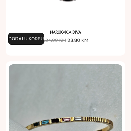
NARUKVICA DIVA
DODAJ U KORPU
134.00
KM
93.80
KM