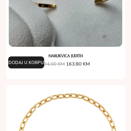
NARUKVICA JUDITH
DODAJ U KORPU
234.00
KM
163.80
KM