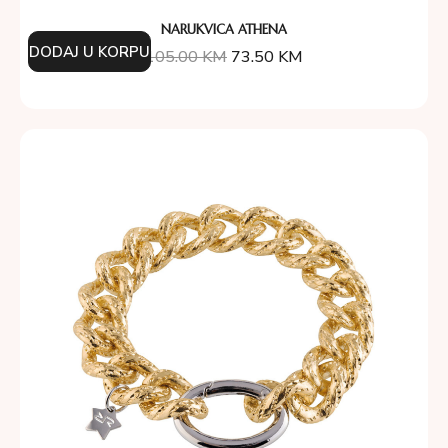
NARUKVICA ATHENA
DODAJ U KORPU
105.00
KM
73.50
KM