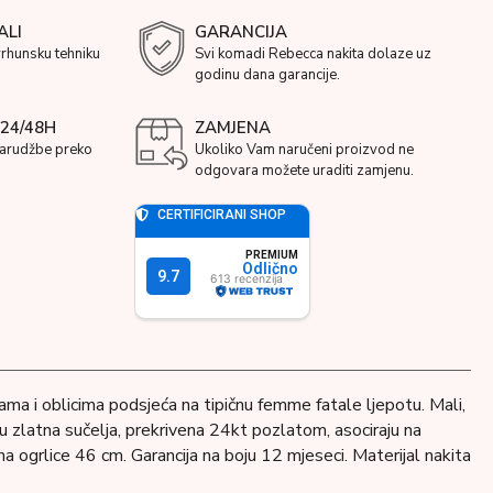
ALI
GARANCIJA
vrhunsku tehniku
Svi komadi Rebecca nakita dolaze uz
godinu dana garancije.
24/48H
ZAMJENA
narudžbe preko
Ukoliko Vam naručeni proizvod ne
odgovara možete uraditi zamjenu.
jama i oblicima podsjeća na tipičnu femme fatale ljepotu. Mali,
 u zlatna sučelja, prekrivena 24kt pozlatom, asociraju na
a ogrlice 46 cm. Garancija na boju 12 mjeseci. Materijal nakita