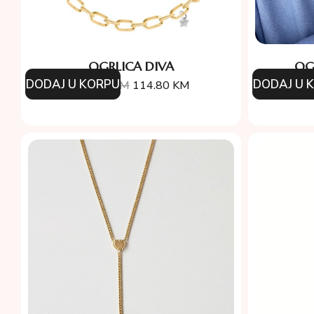
OGRLICA DIVA
OG
DODAJ U KORPU
DODAJ U 
164.00
KM
114.80
KM
15