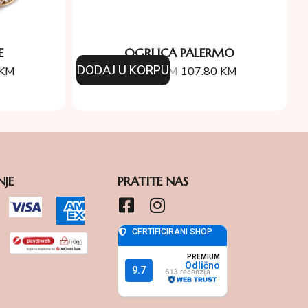
E
OGRLICA PALERMO
DODAJ U KORPU
KM
154.00
KM
107.80
KM
NJE
PRATITE NAS