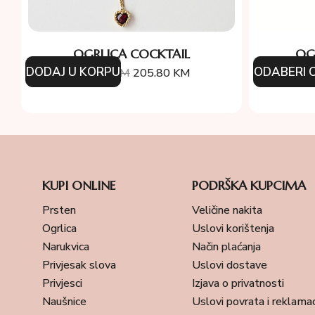
OGRLICA COCKTAIL
OG
DODAJ U KORPU
ODABERI O
294.00
KM
205.80
KM
7
KUPI ONLINE
PODRŠKA KUPCIMA
Prsten
Veličine nakita
Ogrlica
Uslovi korištenja
Narukvica
Način plaćanja
Privjesak slova
Uslovi dostave
Privjesci
Izjava o privatnosti
Naušnice
Uslovi povrata i reklamac