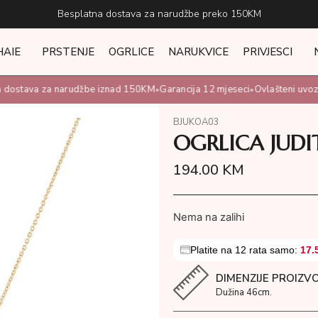
Besplatna dostava za narudžbe preko 150KM
HAIE
PRSTENJE
OGRLICE
NARUKVICE
PRIVJESCI
dostava za narudžbe iznad 150KM
Garancija 12 mjeseci
Ovlašteni uvoznik
•
•
BJUKOA03
OGRLICA JUDI
194.00
KM
Nema na zalihi
Platite na 12 rata samo:
17.
DIMENZIJE PROIZV
Dužina 46cm.