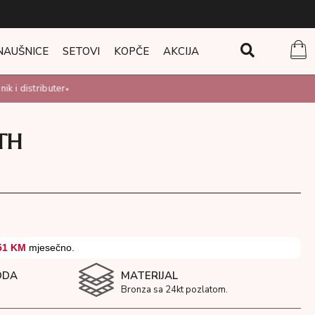
NAUŠNICE
SETOVI
KOPČE
AKCIJA
 i distributer
•
TH
51 KM
mjesečno.
ODA
MATERIJAL
Bronza sa 24kt pozlatom.