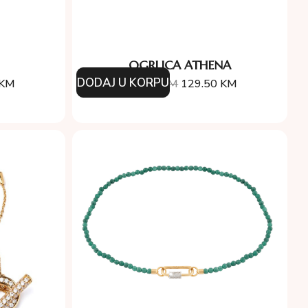
OGRLICA ATHENA
DODAJ U KORPU
KM
185.00
KM
129.50
KM