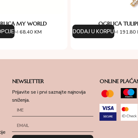
RLICA MY WORLD
OGRLICA TULIP
PCIJE
DODAJ U KORPU
6.00
KM
68.40
KM
274.00
KM
191.80
NEWSLETTER
ONLINE PLAĆA
Prijavite se i prvi saznajte najnovija
sniženja.
ije