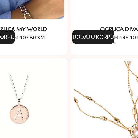
RLICA MY WORLD
OGRLICA DIVA
KORPU
DODAJ U KORPU
4.00
KM
107.80
KM
213.00
KM
149.10