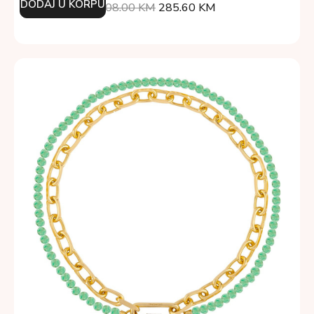
DODAJ U KORPU
408.00
KM
285.60
KM