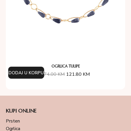
OGRLICA TULIPE
DODAJ U KORPU
174.00
KM
121.80
KM
KUPI ONLINE
Prsten
Ogrlica