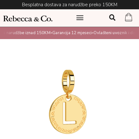
Besplatna dostava za narudžbe preko 150KM
za narudžbe iznad 150KM
Garancija 12 mjeseci
Ovlašteni uvoznik i distri
•
•