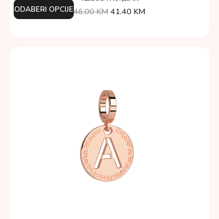
ODABERI OPCIJE
46.00
KM
41.40
KM