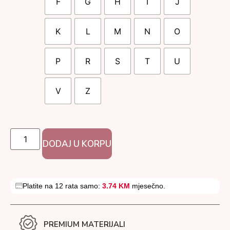
F
G
H
I
J
K
L
M
N
O
P
R
S
T
U
V
Z
DODAJ U KORPU
Platite na 12 rata samo:
3.74 KM
mjesečno.
PREMIUM MATERIJALI