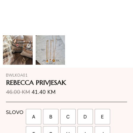
BWLKOA01
REBECCA PRIVJESAK
46.00
KM
41.40
KM
SLOVO
A
B
C
D
E