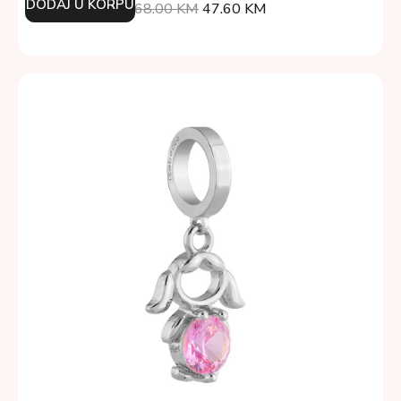
DODAJ U KORPU
68.00
KM
47.60
KM