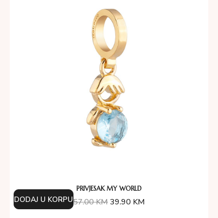
PRIVJESAK MY WORLD
DODAJ U KORPU
57.00
KM
39.90
KM