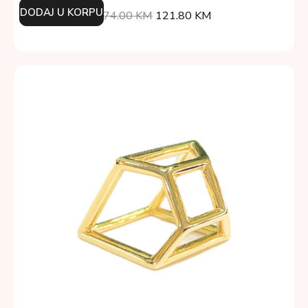
DODAJ U KORPU
174.00
KM
121.80
KM