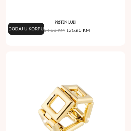
PRSTEN LUDI
DODAJ U KORPU
194.00
KM
135.80
KM