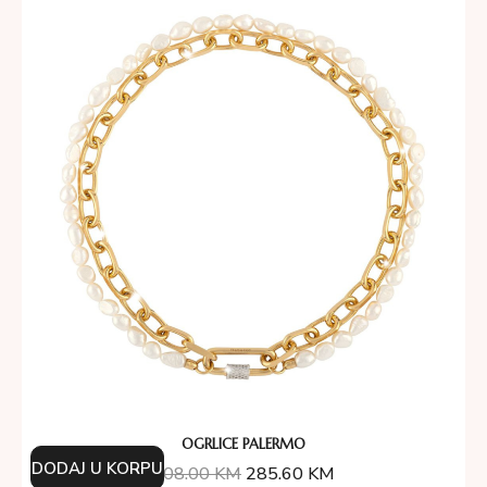
OGRLICE PALERMO
DODAJ U KORPU
408.00
KM
285.60
KM