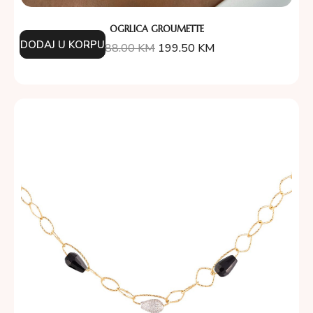
OGRLICA GROUMETTE
DODAJ U KORPU
388.00
KM
199.50
KM