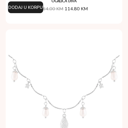
OGRLICA DIVA
DODAJ U KORPU
164.00
KM
114.80
KM