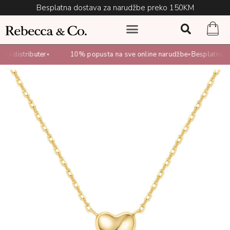
Besplatna dostava za narudžbe preko 150KM
 i distributer
10% popusta na sve online narudžbe
Besplatna do
•
•