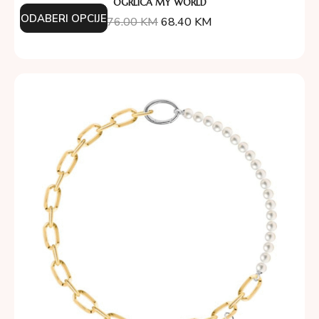
OGRLICA MY WORLD
ODABERI OPCIJE
76.00
KM
68.40
KM