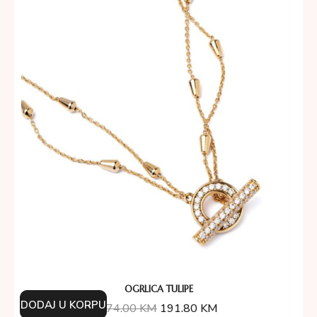
OGRLICA TULIPE
DODAJ U KORPU
274.00
KM
191.80
KM