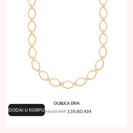
OGRLICA DIVA
DODAJ U KORPU
194.00
KM
135.80
KM