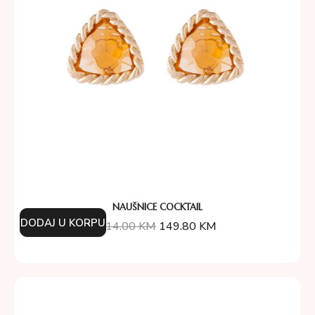
NAUŠNICE COCKTAIL
DODAJ U KORPU
214.00
KM
149.80
KM