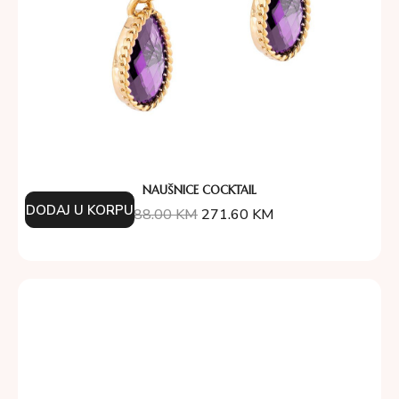
NAUŠNICE COCKTAIL
DODAJ U KORPU
388.00
KM
271.60
KM