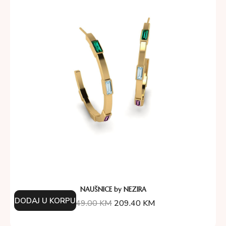
NAUŠNICE by NEZIRA
DODAJ U KORPU
349.00
KM
209.40
KM