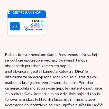
Počast bezvremenskom šarmu ženstvenosti. Nova linija
se odlikuje upotrebom već najprodavanijih lančića
obogaćenih prirodnim kamenjem poput
ahata,kvarca,angelita i karneola.Kolekcija ‘
Diva
‘ je
dizajnirana za samouvjerene žene koje žele izraziti svoju
osobnost kroz jedinstven i izvanredan nakit.Prirodno
kamenje,odabrano zbog svoje ljepote i autentičnosti, srce
je kolekcije.Svaki komad je eksplozija živih boja,od toplih
tonova narandžaste,hladnih i fascinantnih nijansi plave i
akvamarina,do intenzivnih zelenih i nježnih ružičastih.Lančići,