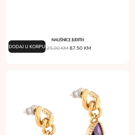
NAUŠNICE JUDITH
DODAJ U KORPU
125.00
KM
87.50
KM