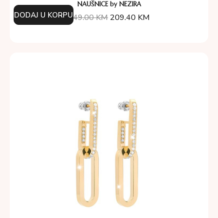
NAUŠNICE by NEZIRA
DODAJ U KORPU
349.00
KM
209.40
KM