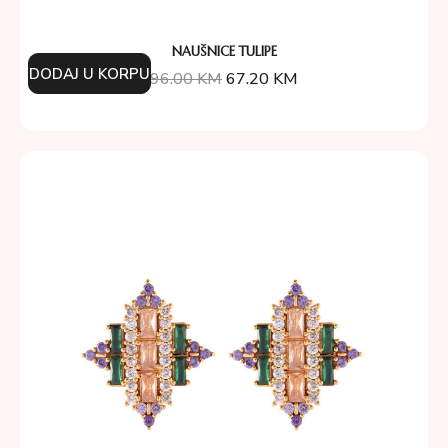
NAUŠNICE TULIPE
DODAJ U KORPU
96.00
KM
67.20
KM