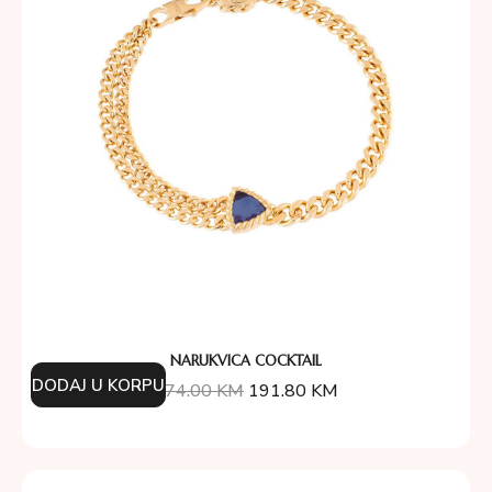
NARUKVICA COCKTAIL
DODAJ U KORPU
274.00
KM
191.80
KM