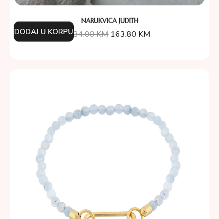
NARUKVICA JUDITH
DODAJ U KORPU
234.00
KM
163.80
KM