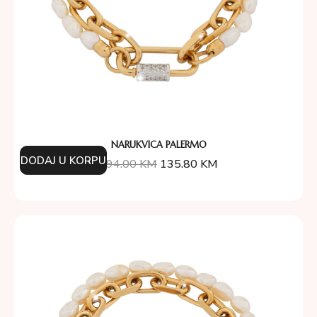
NARUKVICA PALERMO
DODAJ U KORPU
194.00
KM
135.80
KM