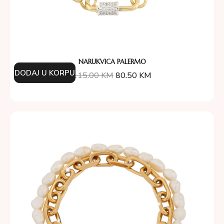
NARUKVICA PALERMO
DODAJ U KORPU
115.00
KM
80.50
KM