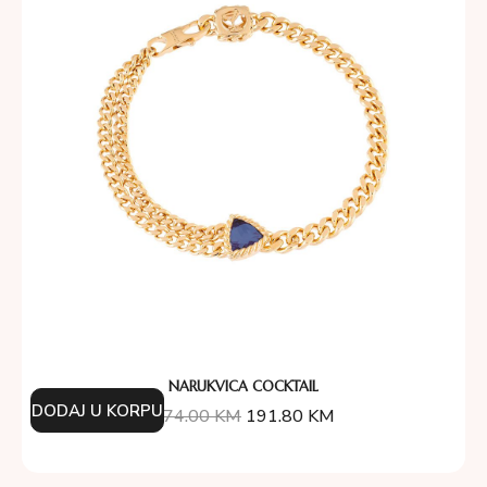
NARUKVICA COCKTAIL
DODAJ U KORPU
274.00
KM
191.80
KM