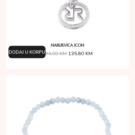
NARUKVICA ICON
DODAJ U KORPU
194.00
KM
135.80
KM