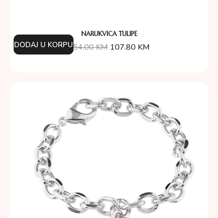
NARUKVICA TULIPE
DODAJ U KORPU
154.00
KM
107.80
KM