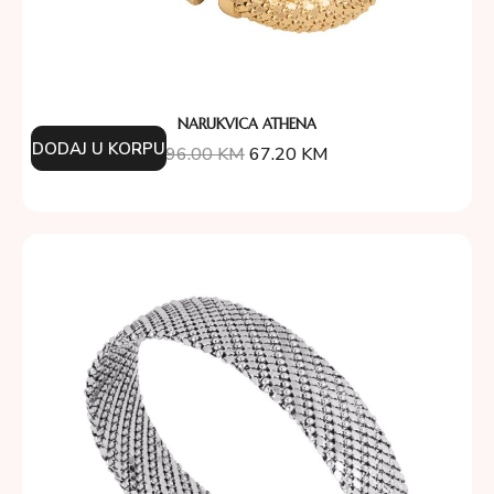
NARUKVICA ATHENA
DODAJ U KORPU
96.00
KM
67.20
KM