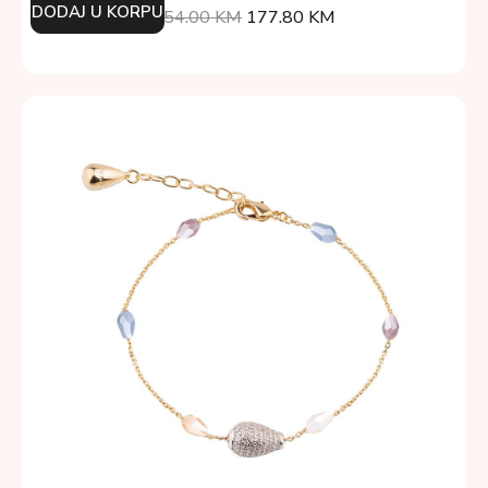
DODAJ U KORPU
254.00
KM
177.80
KM