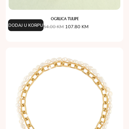
OGRLICA TULIPE
DODAJ U KORPU
154.00
KM
107.80
KM