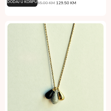
DODAJ U KORPU
185.00
KM
129.50
KM