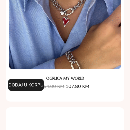
OGRLICA MY WORLD
DODAJ U KORPU
154.00
KM
107.80
KM